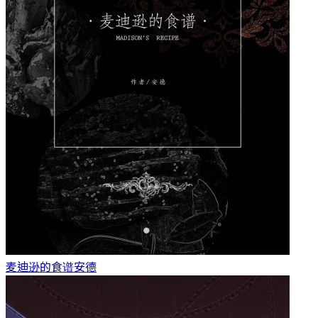
麦迪逊的食谱
安德