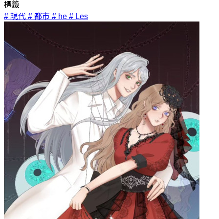
標籤
# 現代
# 都市
# he
# Les