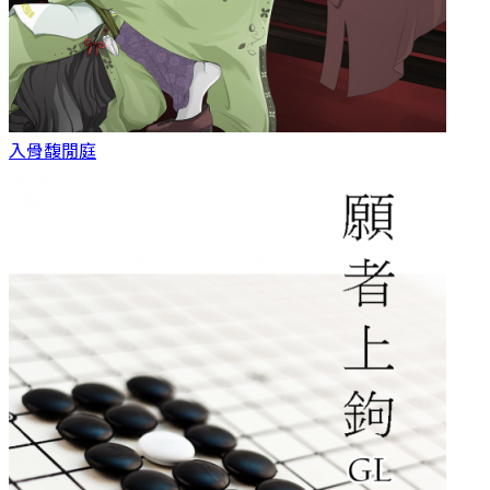
入骨
馥閒庭