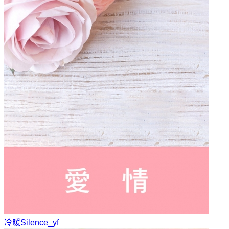
冷暖
Silence_yf