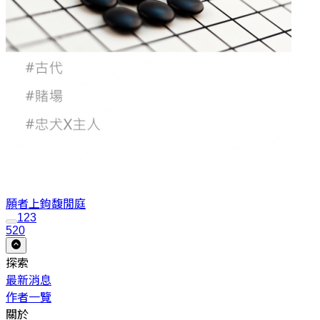
願者上鉤
馥閒庭
1
2
3
520
探索
最新消息
作者一覽
關於