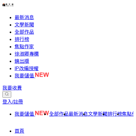
最新消息
文學新聞
全部作品
排行榜
焦點作家
徐淑卿專欄
鏡出版
IP改編授權
我要儲值
我要收費
登入/註冊
我要儲值
全部作品
最新消息
文學新聞
排行榜
焦點
首頁