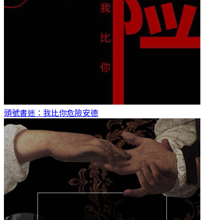
頭號書迷：我比你危險
安德