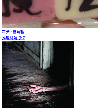
軍犬♀
夏慕聰
推理悬疑惊悚