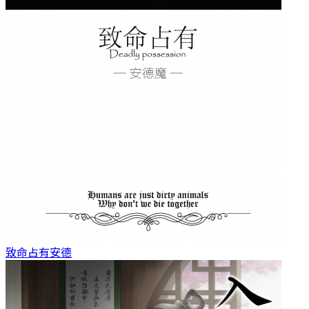
致命占有
安德