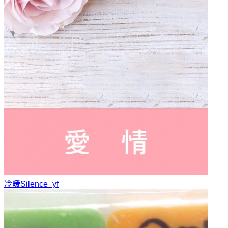
冷暖
Silence_yf