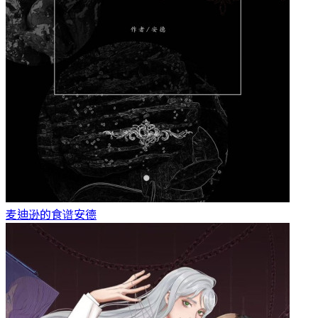
麦迪逊的食谱
安德