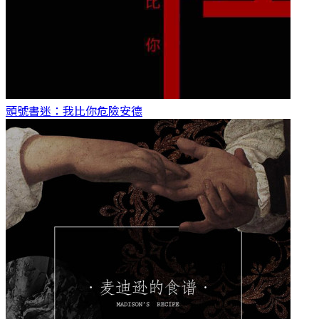
頭號書迷：我比你危險
安德