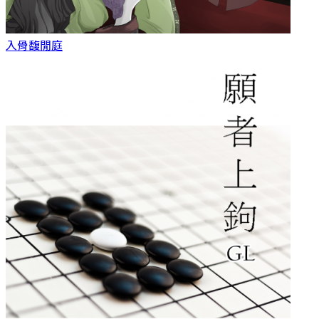
入骨
馥閒庭