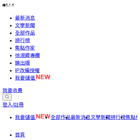
最新消息
文學新聞
全部作品
排行榜
焦點作家
徐淑卿專欄
鏡出版
IP改編授權
我要儲值
我要收費
登入/註冊
我要儲值
全部作品
最新消息
文學新聞
排行榜
焦點
首頁