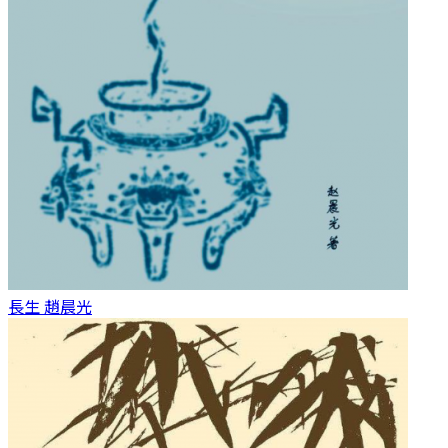
長生
趙晨光