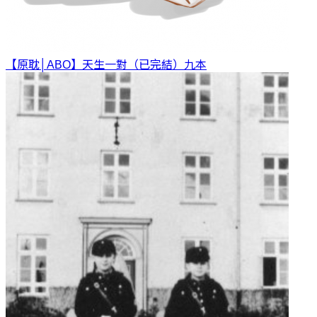
【原耽│ABO】天生一對（已完結）
九本