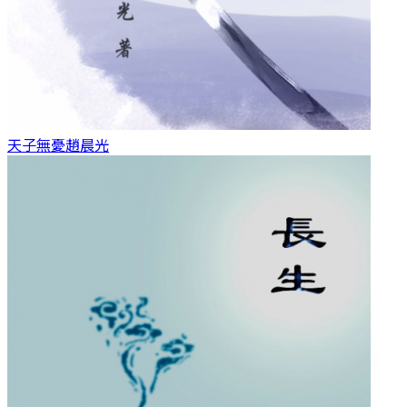
天子無憂
趙晨光