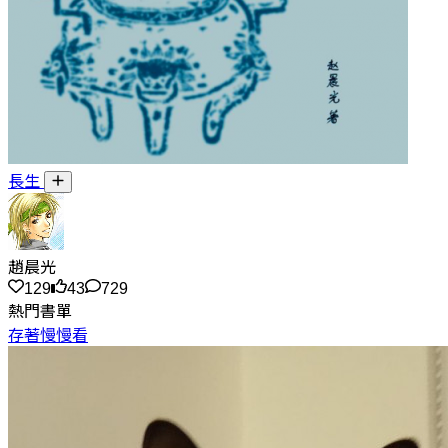
長生
趙晨光
129
43
729
熱門書單
存著慢慢看