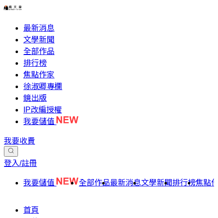
最新消息
文學新聞
全部作品
排行榜
焦點作家
徐淑卿專欄
鏡出版
IP改編授權
我要儲值
我要收費
登入/註冊
我要儲值
全部作品
最新消息
文學新聞
排行榜
焦點
首頁