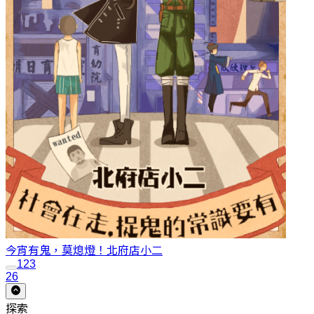
今宵有鬼，莫熄燈！
北府店小二
1
2
3
26
探索