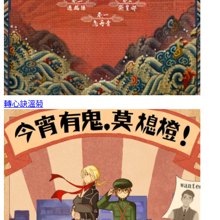
轉心訣
溫菊