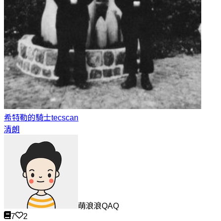
希特勒的騎士
tecscan
清朗
萌浪浪QAQ
7
2