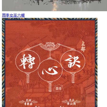
雨季女巫
六暖