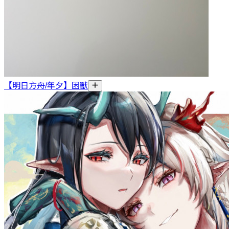
【明日方舟/年夕】困獸