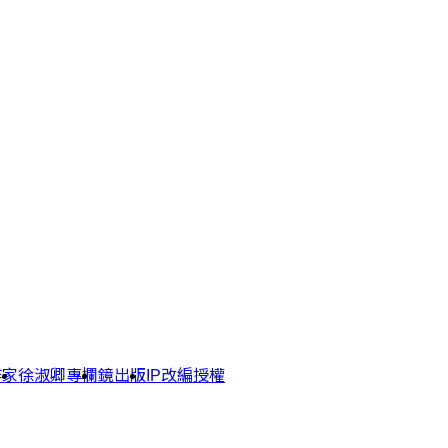
作家
徐淑卿專欄
鏡出版
IP改編授權