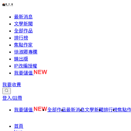
最新消息
文學新聞
全部作品
排行榜
焦點作家
徐淑卿專欄
鏡出版
IP改編授權
我要儲值
我要收費
登入/註冊
我要儲值
全部作品
最新消息
文學新聞
排行榜
焦點
首頁