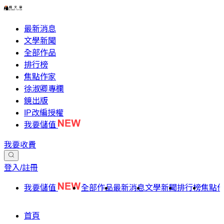
最新消息
文學新聞
全部作品
排行榜
焦點作家
徐淑卿專欄
鏡出版
IP改編授權
我要儲值
我要收費
登入/註冊
我要儲值
全部作品
最新消息
文學新聞
排行榜
焦點
首頁