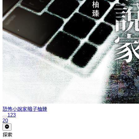
恐怖小說家暗子
柚臻
1
2
3
20
探索