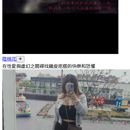
陰桃花
在性愛與虛幻之間尋找雞皮疙瘩的快樂和恐懼