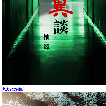
鬼舍異談
柚臻