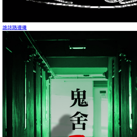
詭誌
路邊攤