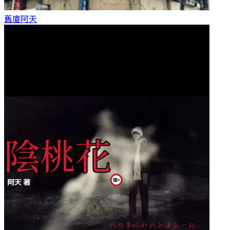
舊廈
阿天