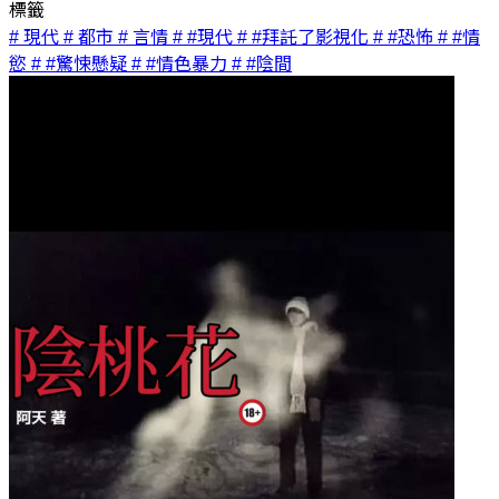
標籤
# 現代
# 都市
# 言情
# #現代
# #拜託了影視化
# #恐怖
# #情
慾
# #驚悚懸疑
# #情色暴力
# #陰間