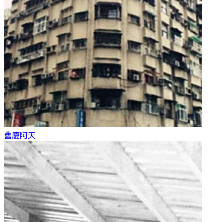
舊廈
阿天