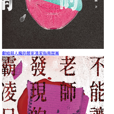
獻給殺人魔的居家清潔指南
崑崙