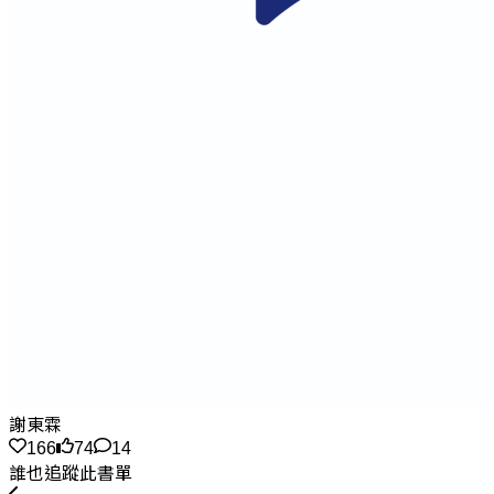
謝東霖
166
74
14
誰也追蹤此書單