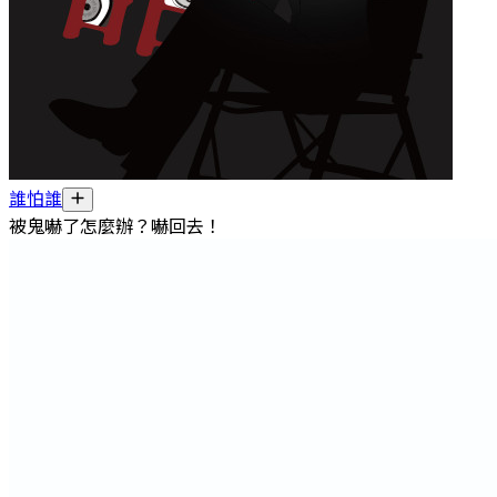
誰怕誰
被鬼嚇了怎麼辦？嚇回去！