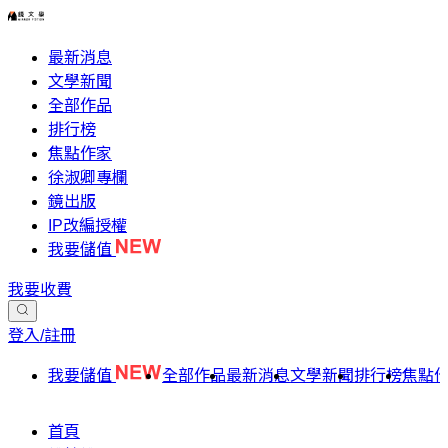
最新消息
文學新聞
全部作品
排行榜
焦點作家
徐淑卿專欄
鏡出版
IP改編授權
我要儲值
我要收費
登入/註冊
我要儲值
全部作品
最新消息
文學新聞
排行榜
焦點
首頁