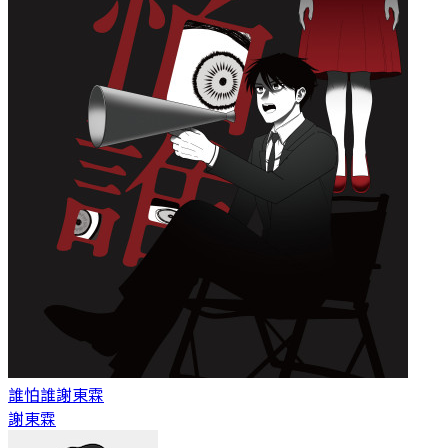
誰怕誰
謝東霖
謝東霖