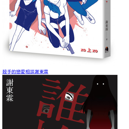
殺手的戀愛相談
謝東霖