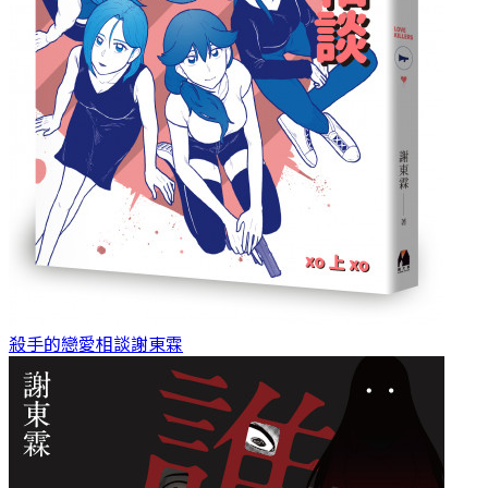
殺手的戀愛相談
謝東霖