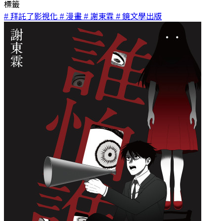
標籤
# 拜託了影視化
# 漫畫
# 謝東霖
# 鏡文學出版