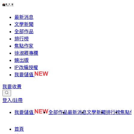
最新消息
文學新聞
全部作品
排行榜
焦點作家
徐淑卿專欄
鏡出版
IP改編授權
我要儲值
我要收費
登入/註冊
我要儲值
全部作品
最新消息
文學新聞
排行榜
焦點
首頁