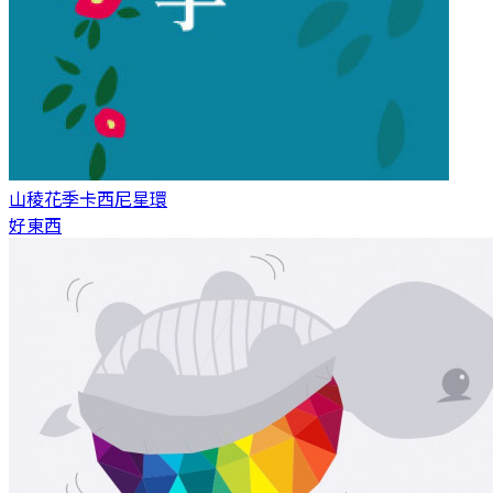
山稜花季
卡西尼星環
好東西