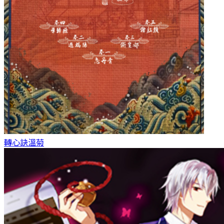
轉心訣
溫菊