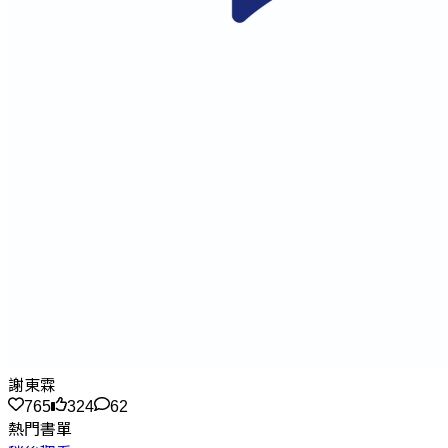
謝東霖
765
324
62
熱門書單