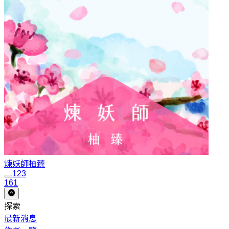
煉妖師
柚臻
1
2
3
161
探索
最新消息