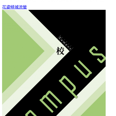
花姿傾城
流螢