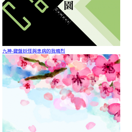
九神-鍵盤妖怪與患病的我
晴烈