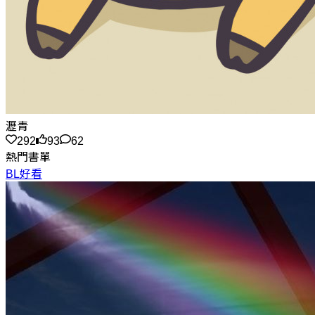
瀝青
292
93
62
熱門書單
BL好看