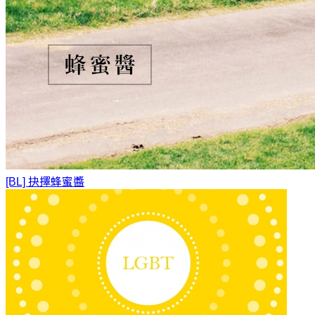
[BL] 抉擇
蜂蜜醬