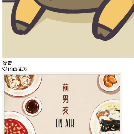
瀝青
15
6
3