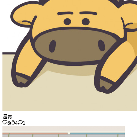
瀝青
6
4
1