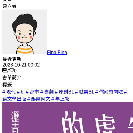
建立者
Fina Fina
最近更新
2023-10-21 00:02
7
0
書單簡介
標籤
# 現代
# bl
# 都市
# 喜劇
# 原創BL
# 耽美BL
# 偶爾有肉吃
#
鏡文學出版
# 娛樂圈文
# 年上攻