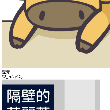
瀝青
17
7
6