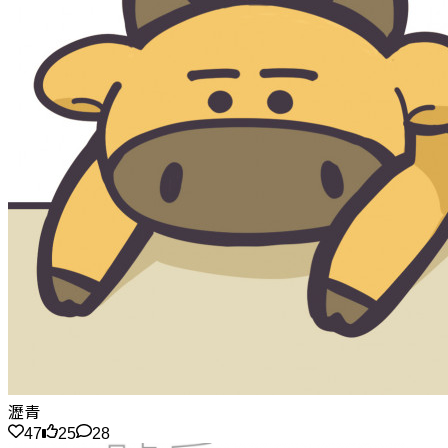
瀝青
47
25
28