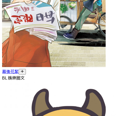
幕後花絮
BL 娛樂圈文