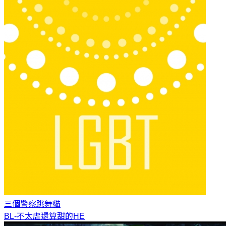
三個警察
跳舞貓
BL-不太虐還算甜的HE