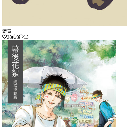
瀝青
28
8
13