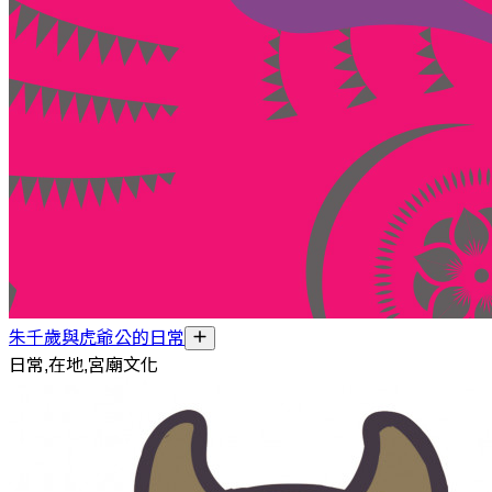
朱千歲與虎爺公的日常
日常,在地,宮廟文化