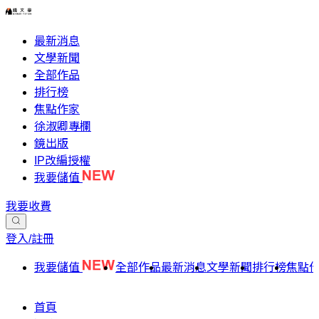
最新消息
文學新聞
全部作品
排行榜
焦點作家
徐淑卿專欄
鏡出版
IP改編授權
我要儲值
我要收費
登入/註冊
我要儲值
全部作品
最新消息
文學新聞
排行榜
焦點
首頁