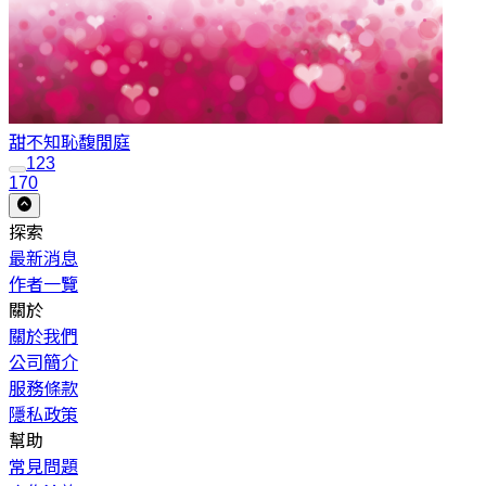
甜不知恥
馥閒庭
1
2
3
170
探索
最新消息
作者一覽
關於
關於我們
公司簡介
服務條款
隱私政策
幫助
常見問題