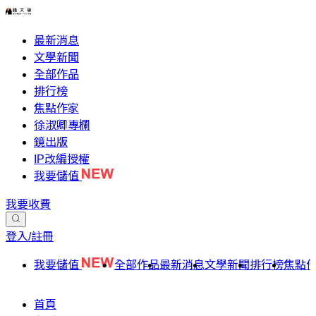
最新消息
文學新聞
全部作品
排行榜
焦點作家
徐淑卿專欄
鏡出版
IP改編授權
我要儲值
我要收費
登入/註冊
我要儲值
全部作品
最新消息
文學新聞
排行榜
焦點
首頁