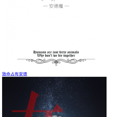
致命占有
安德