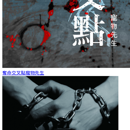
奪命交叉點
寵物先生