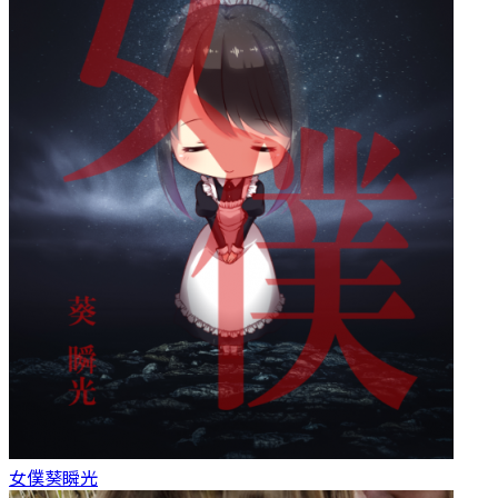
女僕
葵瞬光