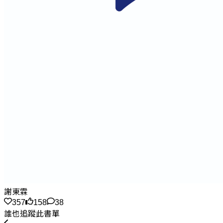
謝東霖
357
158
38
誰也追蹤此書單