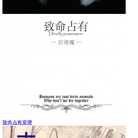
致命占有
安德