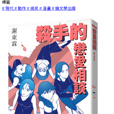
標籤
# 現代
# 動作
# 搞笑
# 漫畫
# 鏡文學出版