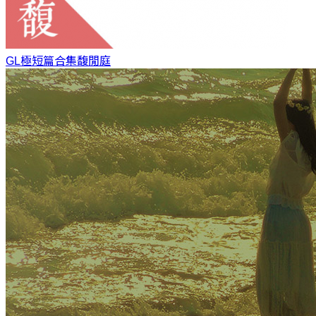
GL極短篇合集
馥閒庭