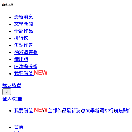
最新消息
文學新聞
全部作品
排行榜
焦點作家
徐淑卿專欄
鏡出版
IP改編授權
我要儲值
我要收費
登入/註冊
我要儲值
全部作品
最新消息
文學新聞
排行榜
焦點
首頁