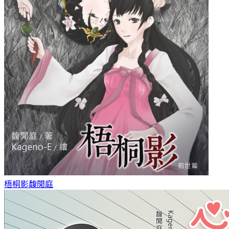
梧桐影
馥閒庭