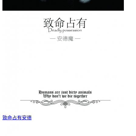
致命占有
安德