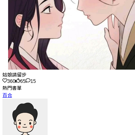
姑娘請留步
360
65
15
熱門書單
百合