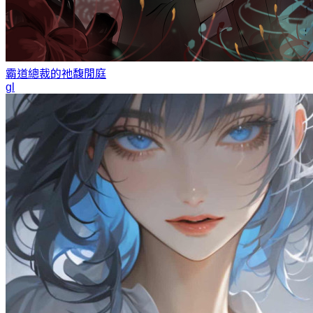
霸道總裁的祂
馥閒庭
gl