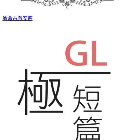
致命占有
安德