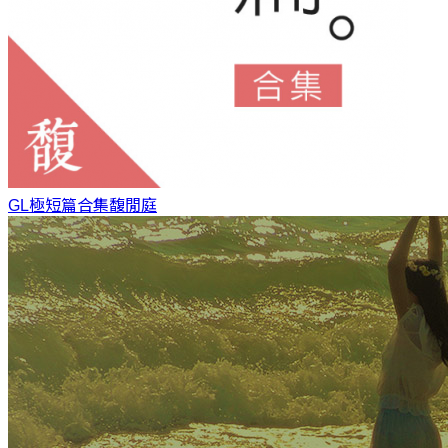
GL極短篇合集
馥閒庭