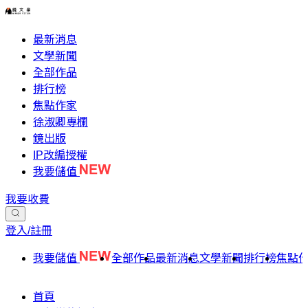
最新消息
文學新聞
全部作品
排行榜
焦點作家
徐淑卿專欄
鏡出版
IP改編授權
我要儲值
我要收費
登入/註冊
我要儲值
全部作品
最新消息
文學新聞
排行榜
焦點
首頁