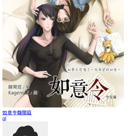
如意令
馥閒庭
gl