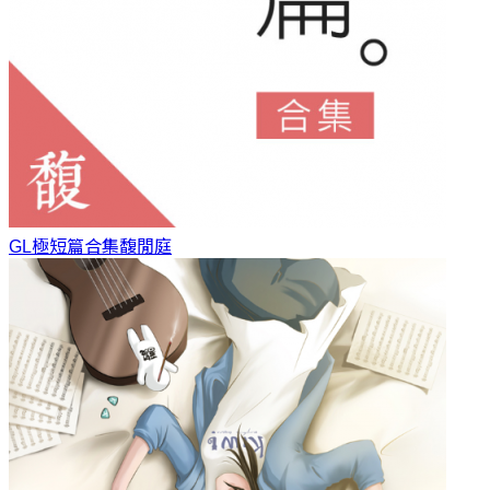
GL極短篇合集
馥閒庭