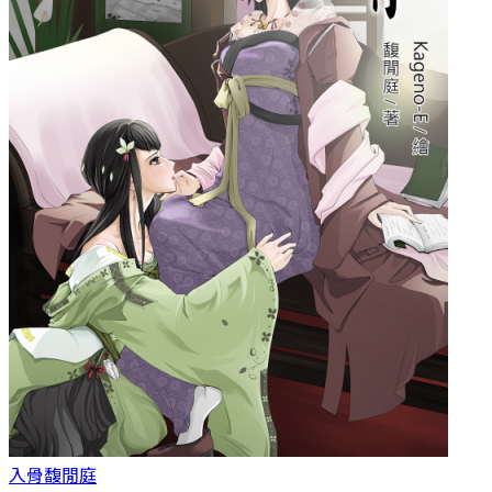
入骨
馥閒庭