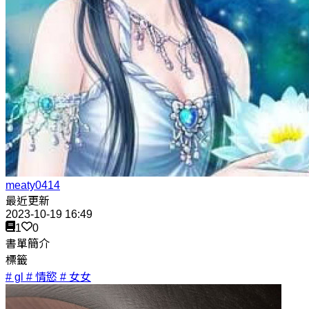
meaty0414
最近更新
2023-10-19 16:49
1
0
書單簡介
標籤
# gl
# 情慾
# 女女