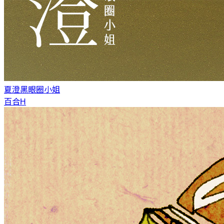
夏澄
黑眼圈小姐
百合H