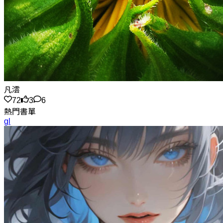
凡澐
72
3
6
熱門書單
gl