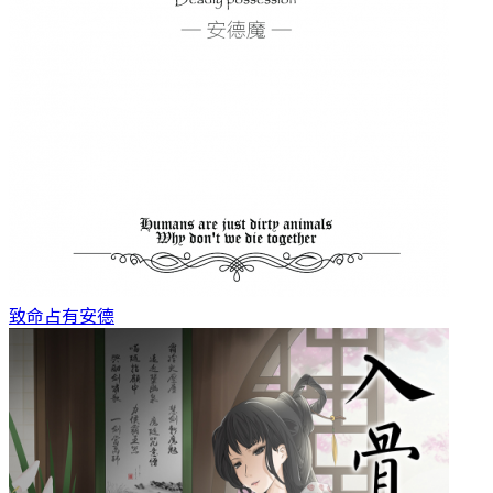
致命占有
安德