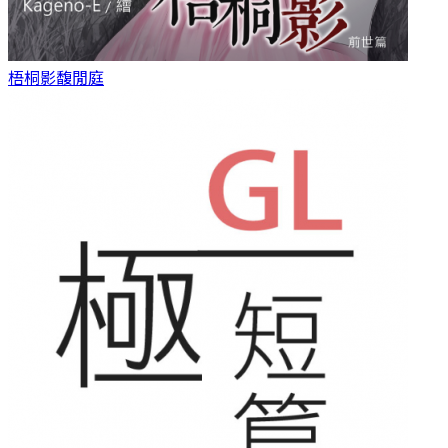
梧桐影
馥閒庭