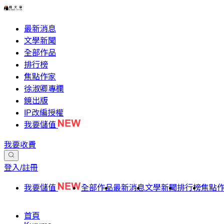
最新消息
文學新聞
全部作品
排行榜
焦點作家
徐淑卿專欄
鏡出版
IP改編授權
我要儲值
我要收費
登入/註冊
我要儲值
全部作品
最新消息
文學新聞
排行榜
焦點
首頁