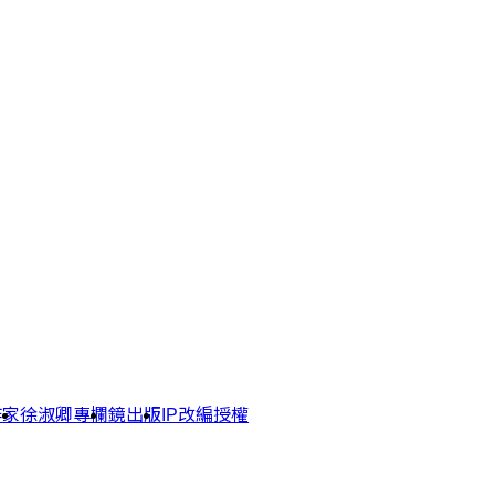
作家
徐淑卿專欄
鏡出版
IP改編授權