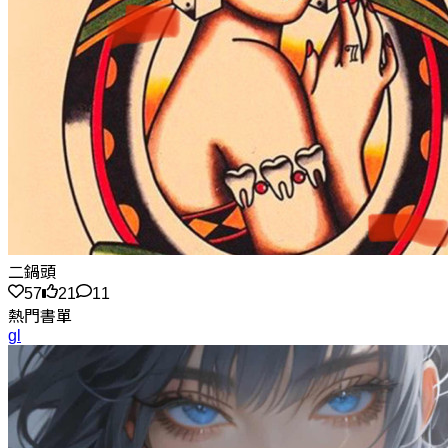
二鍋頭
57
21
11
熱門書單
gl