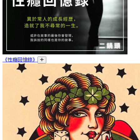
《性癮回憶錄》