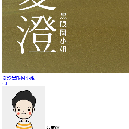
夏澄
黑眼圈小姐
GL
K•奈特