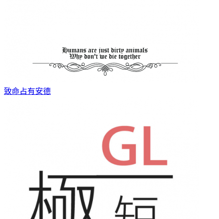
致命占有
安德