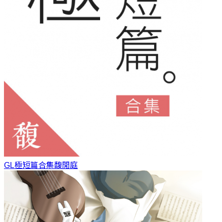
GL極短篇合集
馥閒庭