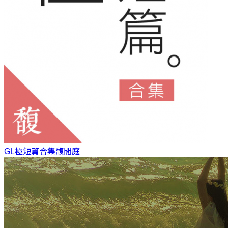
GL極短篇合集
馥閒庭