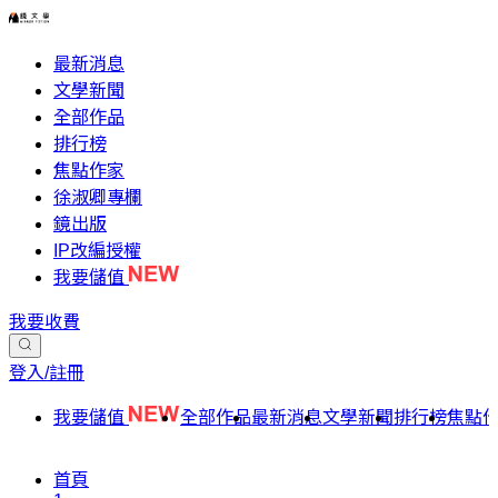
最新消息
文學新聞
全部作品
排行榜
焦點作家
徐淑卿專欄
鏡出版
IP改編授權
我要儲值
我要收費
登入/註冊
我要儲值
全部作品
最新消息
文學新聞
排行榜
焦點
首頁