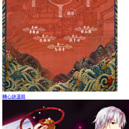
轉心訣
溫菊