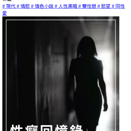
# 現代
# 情慾
# 情色小說
# 人性黑暗
# 雙性戀
# 慾望
# 同性
愛