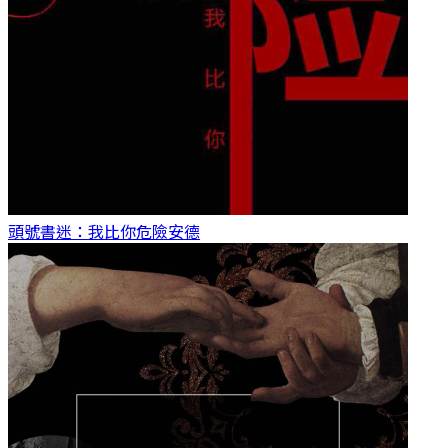
頭號書迷：我比你危險
安德