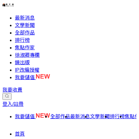
最新消息
文學新聞
全部作品
排行榜
焦點作家
徐淑卿專欄
鏡出版
IP改編授權
我要儲值
我要收費
登入/註冊
我要儲值
全部作品
最新消息
文學新聞
排行榜
焦點
首頁