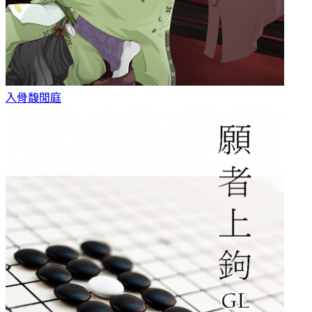
入骨
馥閒庭