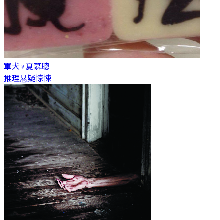
軍犬♀
夏慕聰
推理悬疑惊悚