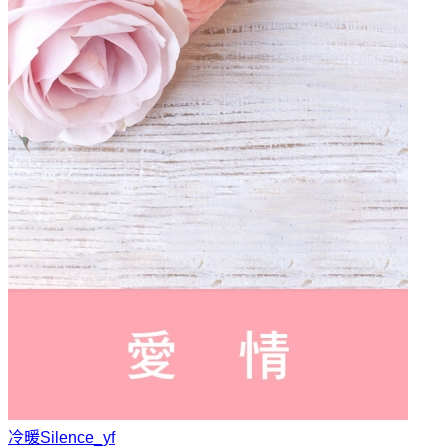
冷暖
Silence_yf