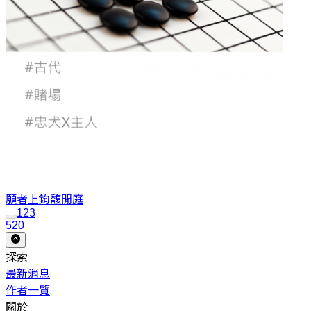
願者上鉤
馥閒庭
1
2
3
520
探索
最新消息
作者一覽
關於