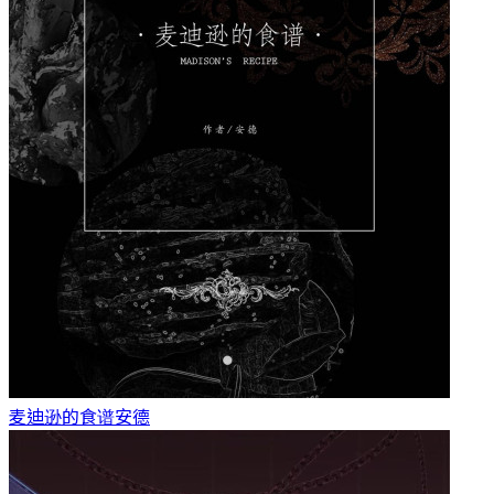
麦迪逊的食谱
安德