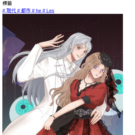
標籤
# 現代
# 都市
# he
# Les