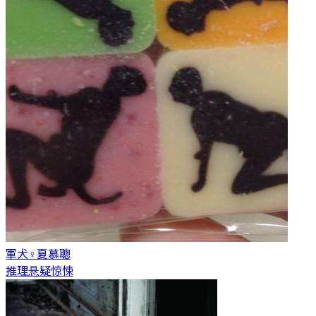
軍犬♀
夏慕聰
推理悬疑惊悚