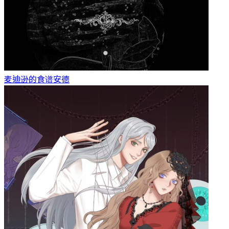
麦迪逊的食谱
安德