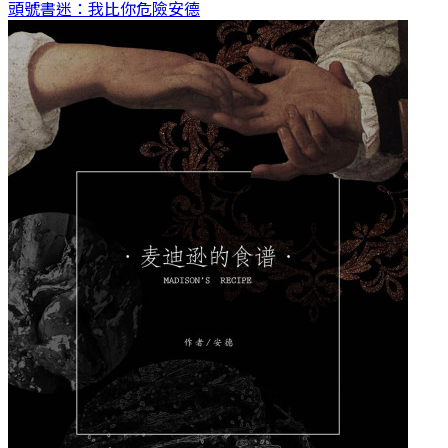
頭號書迷：我比你危險
安德