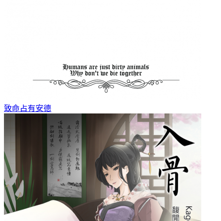
致命占有
安德