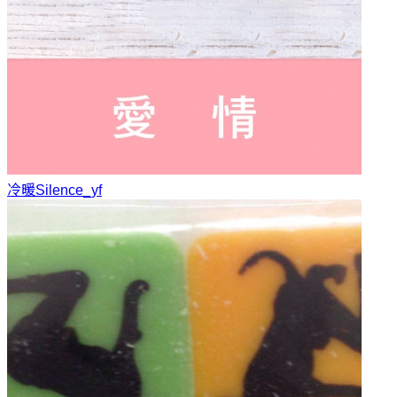
冷暖
Silence_yf