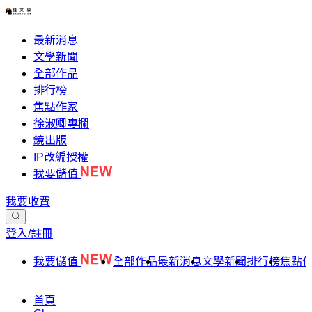
最新消息
文學新聞
全部作品
排行榜
焦點作家
徐淑卿專欄
鏡出版
IP改編授權
我要儲值
我要收費
登入/註冊
我要儲值
全部作品
最新消息
文學新聞
排行榜
焦點
首頁