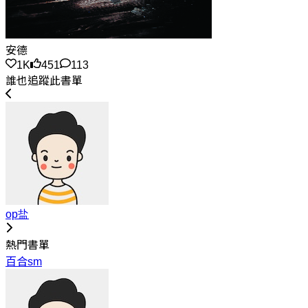
安德
1K
451
113
誰也追蹤此書單
op盐
熱門書單
百合sm