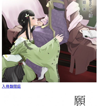
入骨
馥閒庭