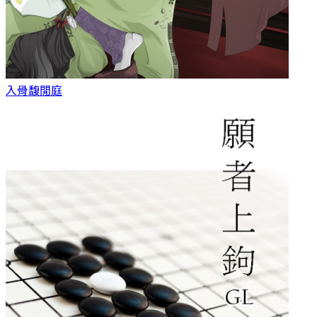
入骨
馥閒庭