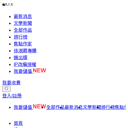
最新消息
文學新聞
全部作品
排行榜
焦點作家
徐淑卿專欄
鏡出版
IP改編授權
我要儲值
我要收費
登入/註冊
我要儲值
全部作品
最新消息
文學新聞
排行榜
焦點
首頁