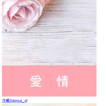
冷暖
Silence_yf