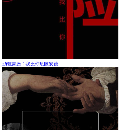
頭號書迷：我比你危險
安德