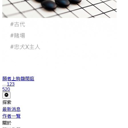
願者上鉤
馥閒庭
1
2
3
520
探索
最新消息
作者一覽
關於