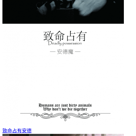
致命占有
安德