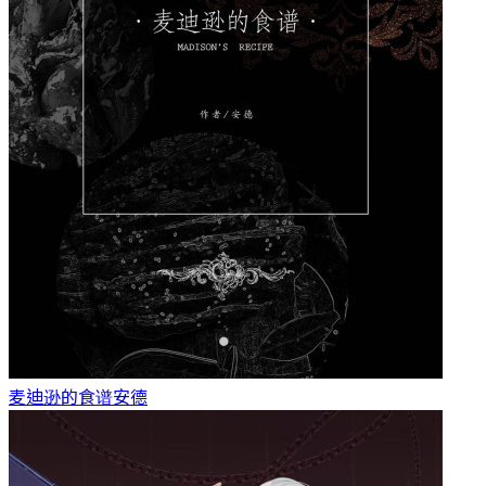
麦迪逊的食谱
安德