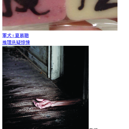
軍犬♀
夏慕聰
推理悬疑惊悚