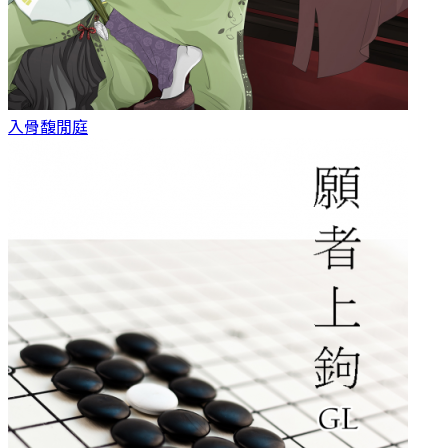
入骨
馥閒庭