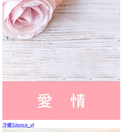
冷暖
Silence_yf