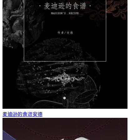
麦迪逊的食谱
安德