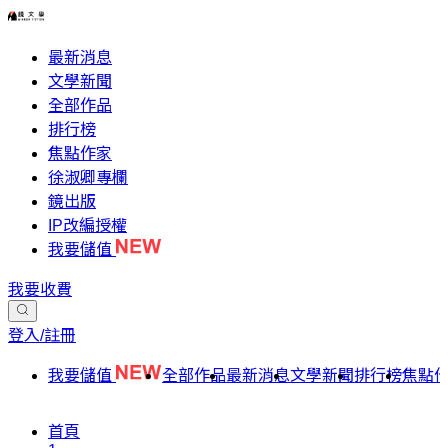
最新消息
文學新聞
全部作品
排行榜
焦點作家
徐淑卿專欄
鏡出版
IP改編授權
我要儲值
我要收費
登入/註冊
我要儲值
全部作品
最新消息
文學新聞
排行榜
焦點
首頁