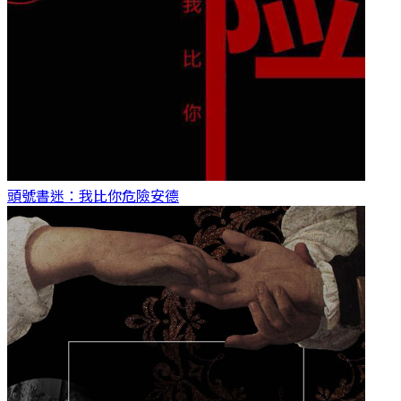
頭號書迷：我比你危險
安德