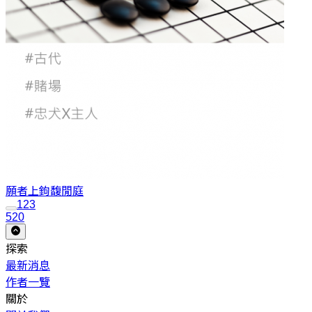
願者上鉤
馥閒庭
1
2
3
520
探索
最新消息
作者一覽
關於