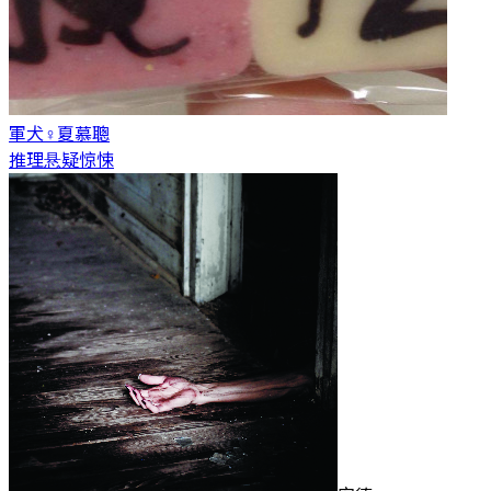
軍犬♀
夏慕聰
推理悬疑惊悚