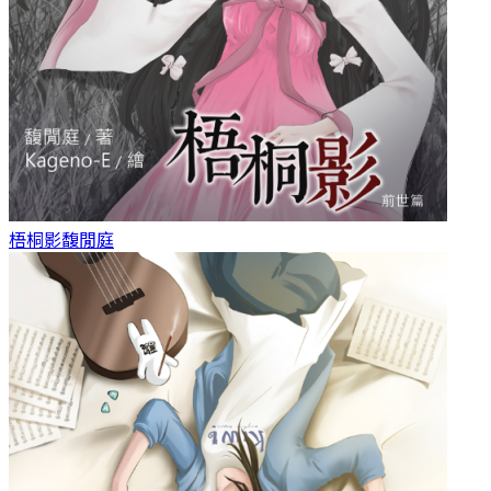
梧桐影
馥閒庭