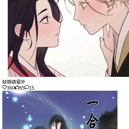
姑娘請留步
360
65
15