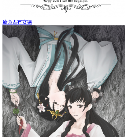
致命占有
安德