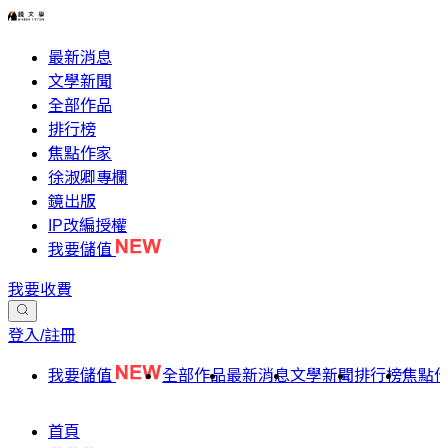
最新消息
文學新聞
全部作品
排行榜
焦點作家
徐淑卿專欄
鏡出版
IP改編授權
我要儲值
我要收費
登入/註冊
我要儲值
全部作品
最新消息
文學新聞
排行榜
焦點
首頁