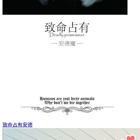
致命占有
安德