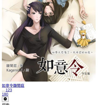
如意令
馥閒庭
1
2
3
180