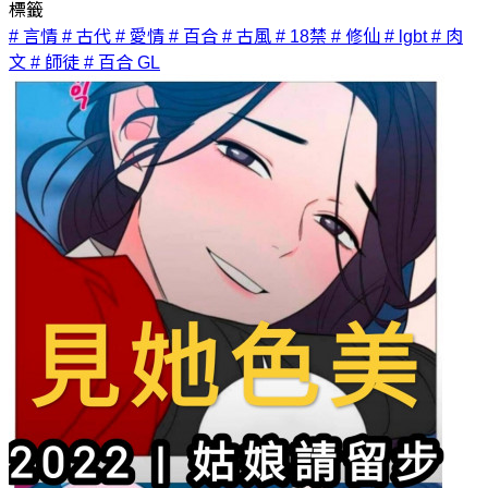
標籤
# 言情
# 古代
# 愛情
# 百合
# 古風
# 18禁
# 修仙
# lgbt
# 肉
文
# 師徒
# 百合 GL