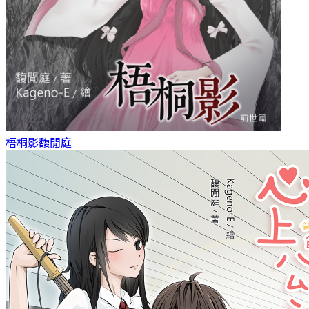
梧桐影
馥閒庭