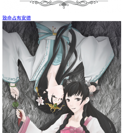
致命占有
安德