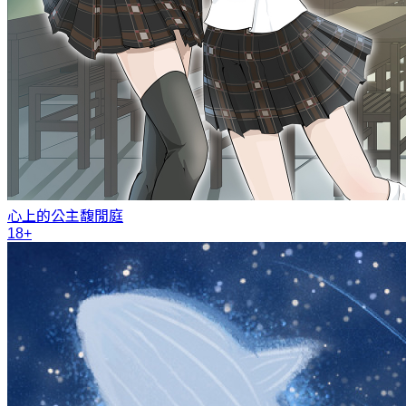
心上的公主
馥閒庭
18+