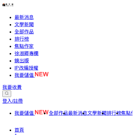
最新消息
文學新聞
全部作品
排行榜
焦點作家
徐淑卿專欄
鏡出版
IP改編授權
我要儲值
我要收費
登入/註冊
我要儲值
全部作品
最新消息
文學新聞
排行榜
焦點
首頁