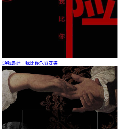
頭號書迷：我比你危險
安德