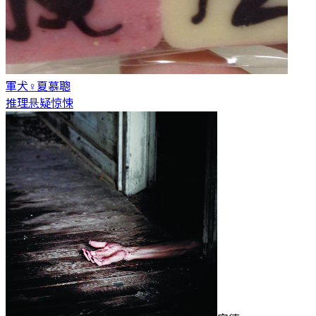
軍犬♀
夏慕聰
推理悬疑惊悚