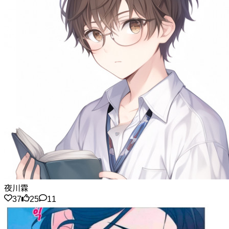
夜川霖
37
25
11