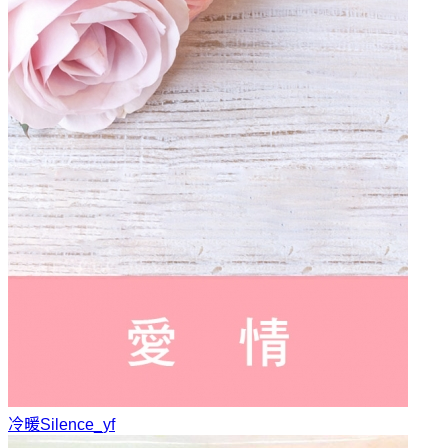
冷暖
Silence_yf