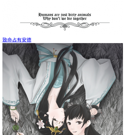
致命占有
安德