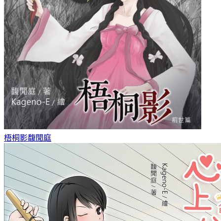
梧桐影
馥閒庭