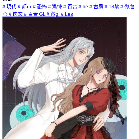
# 現代
# 都市
# 恐怖
# 驚悚
# 百合
# he
# 古風
# 18禁
# 微虐
心
# 肉文
# 百合 GL
# 微gl
# Les