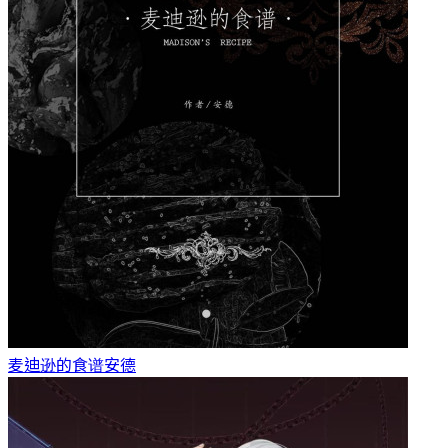
麦迪逊的食谱
安德