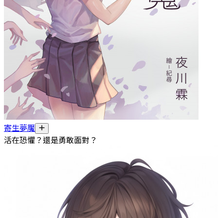
寄生夢魘
活在恐懼？還是勇敢面對？