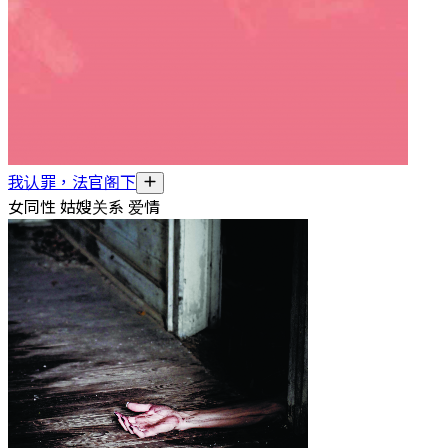
我认罪，法官阁下
女同性 姑嫂关系 爱情