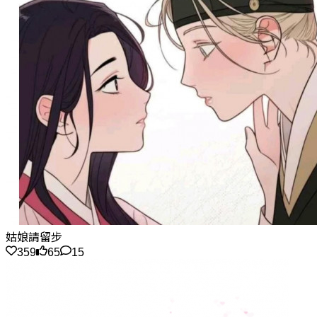
姑娘請留步
359
65
15