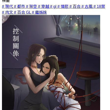
標籤
# 現代
# 都市
# 架空
# 穿越
# gl
# 情慾
# 百合
# 古風
# 18禁
# 肉文
# 百合 GL
# 繼姊妹