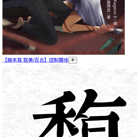
【鏡來寫 耽美/百合】控制關係