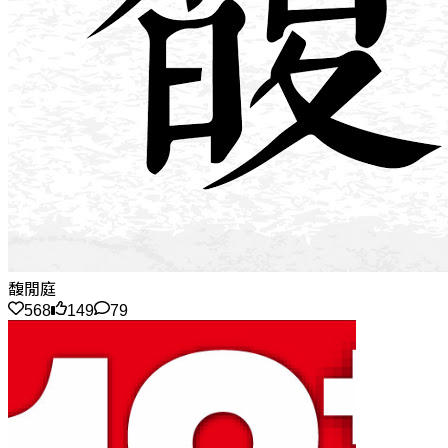
馥閒庭
568
149
79