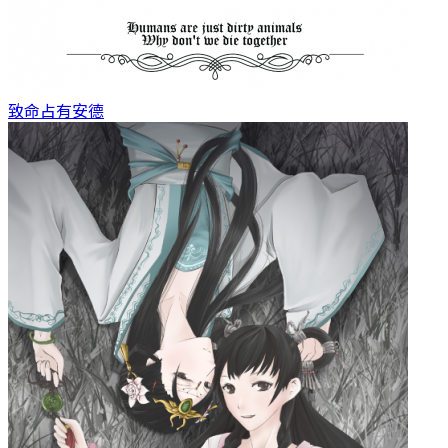
致命占有
安德