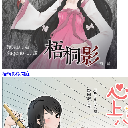
梧桐影
馥閒庭