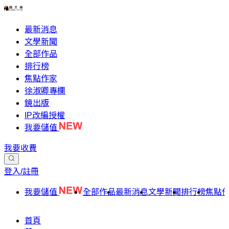
最新消息
文學新聞
全部作品
排行榜
焦點作家
徐淑卿專欄
鏡出版
IP改編授權
我要儲值
我要收費
登入/註冊
我要儲值
全部作品
最新消息
文學新聞
排行榜
焦點
首頁