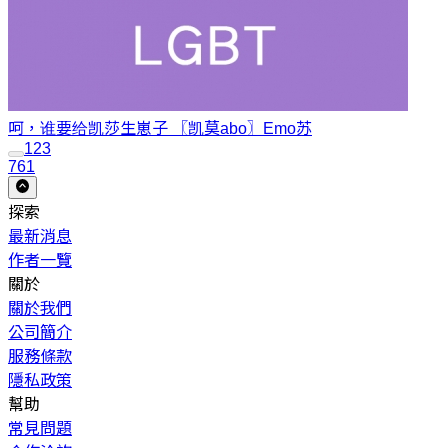
呵，谁要给凯莎生崽子 〖凯莫abo〗
Emo苏
1
2
3
761
探索
最新消息
作者一覽
關於
關於我們
公司簡介
服務條款
隱私政策
幫助
常見問題