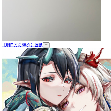
【明日方舟/年夕】困獸