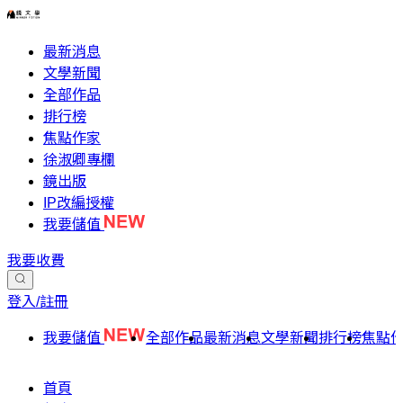
最新消息
文學新聞
全部作品
排行榜
焦點作家
徐淑卿專欄
鏡出版
IP改編授權
我要儲值
我要收費
登入/註冊
我要儲值
全部作品
最新消息
文學新聞
排行榜
焦點
首頁