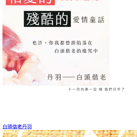
白頭偕老
丹羽