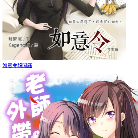
如意令
馥閒庭