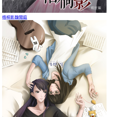
梧桐影
馥閒庭