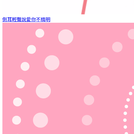
側耳輕聲說愛你
不精明