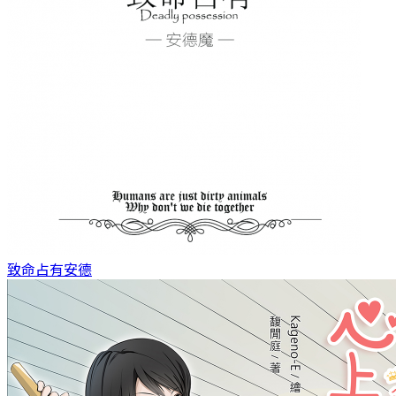
致命占有
安德