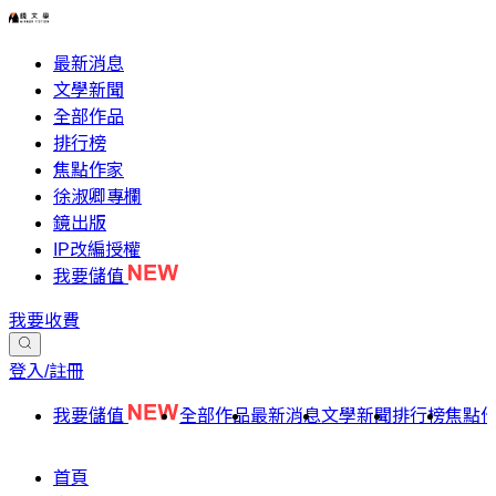
最新消息
文學新聞
全部作品
排行榜
焦點作家
徐淑卿專欄
鏡出版
IP改編授權
我要儲值
我要收費
登入/註冊
我要儲值
全部作品
最新消息
文學新聞
排行榜
焦點
首頁