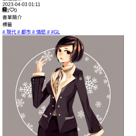
2023-04-03 01:11
1
0
書單簡介
標籤
# 現代
# 都市
# 情慾
# #GL