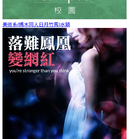
美術系(媽木同人日月竹馬)
水穎