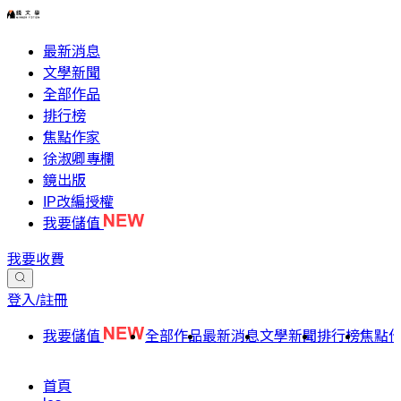
最新消息
文學新聞
全部作品
排行榜
焦點作家
徐淑卿專欄
鏡出版
IP改編授權
我要儲值
我要收費
登入/註冊
我要儲值
全部作品
最新消息
文學新聞
排行榜
焦點
首頁