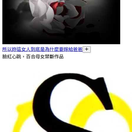
所以妳這女人到底是為什麼要嫁給爸爸
臉紅心跳，百合母女禁斷作品