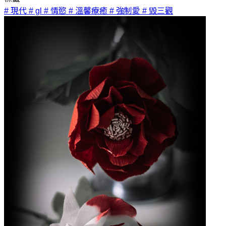
# 現代
# gl
# 情慾
# 溫馨療癒
# 強制愛
# 毀三觀