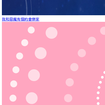
我和惡魔有個約會
樂家