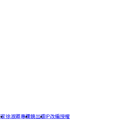
作家
徐淑卿專欄
鏡出版
IP改編授權