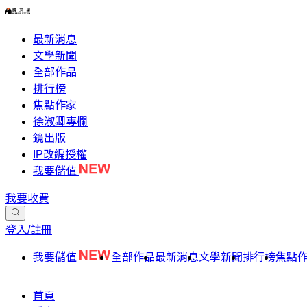
最新消息
文學新聞
全部作品
排行榜
焦點作家
徐淑卿專欄
鏡出版
IP改編授權
我要儲值
我要收費
登入/註冊
我要儲值
全部作品
最新消息
文學新聞
排行榜
焦點
首頁