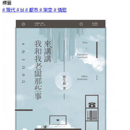
標籤
# 現代
# bl
# 都市
# 架空
# 情慾