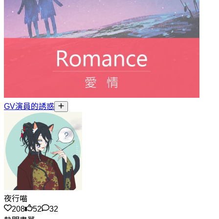
GV演員的誘惑
夜行喵
208
52
32