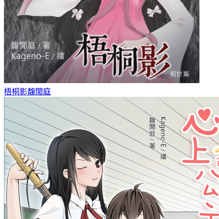
梧桐影
馥閒庭