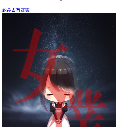
致命占有
安德