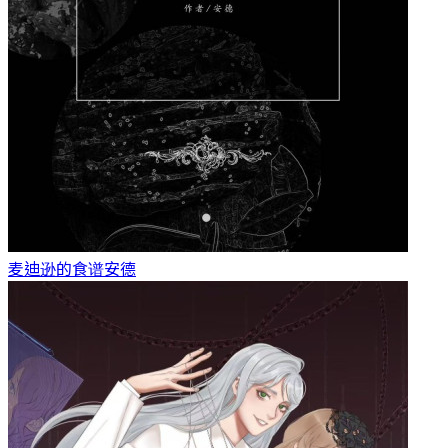
麦迪逊的食谱
安德