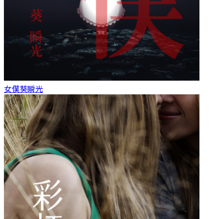
女僕
葵瞬光