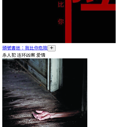
頭號書迷：我比你危險
杀人犯 连环凶案 爱情