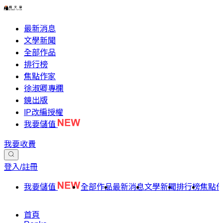
最新消息
文學新聞
全部作品
排行榜
焦點作家
徐淑卿專欄
鏡出版
IP改編授權
我要儲值
我要收費
登入/註冊
我要儲值
全部作品
最新消息
文學新聞
排行榜
焦點
首頁