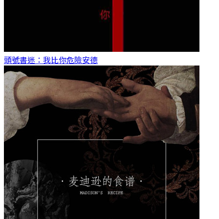
頭號書迷：我比你危險
安德