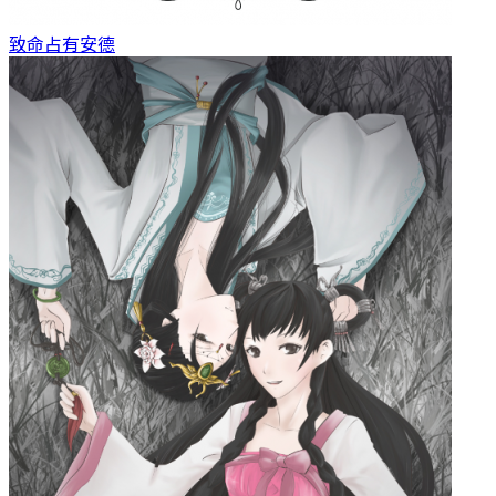
致命占有
安德