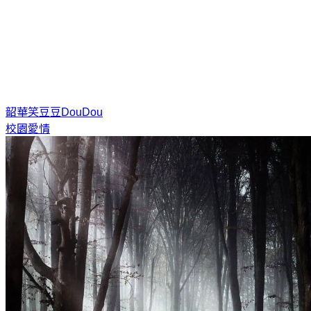
韶華笑
豆豆DouDou
校園愛情