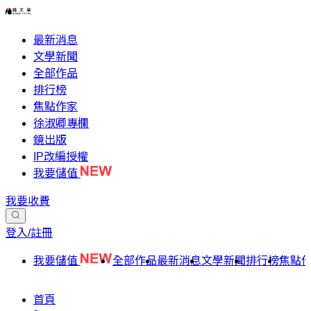
最新消息
文學新聞
全部作品
排行榜
焦點作家
徐淑卿專欄
鏡出版
IP改編授權
我要儲值
我要收費
登入/註冊
我要儲值
全部作品
最新消息
文學新聞
排行榜
焦點
首頁