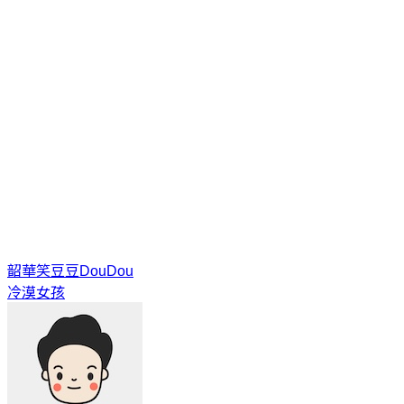
韶華笑
豆豆DouDou
冷漠女孩