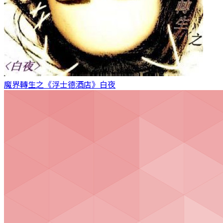
魔界轉生之《浮士德酒店》
白夜