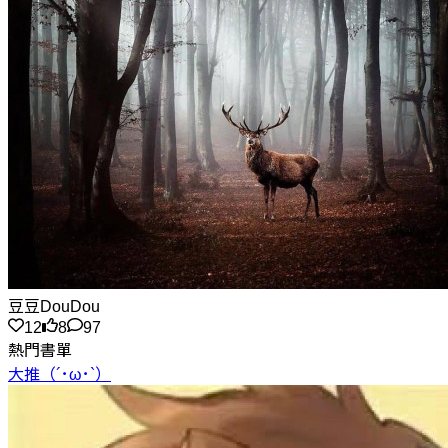
豆豆DouDou
12
8
97
熱門書單
大推（´･ω･`）