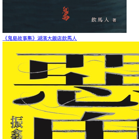
《鬼島故事集》湖濱大飯店
飲馬人