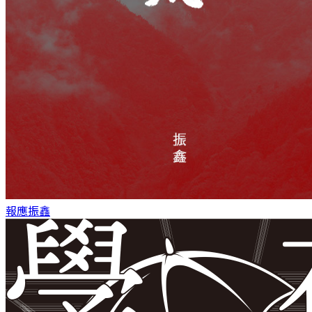
報應
振鑫