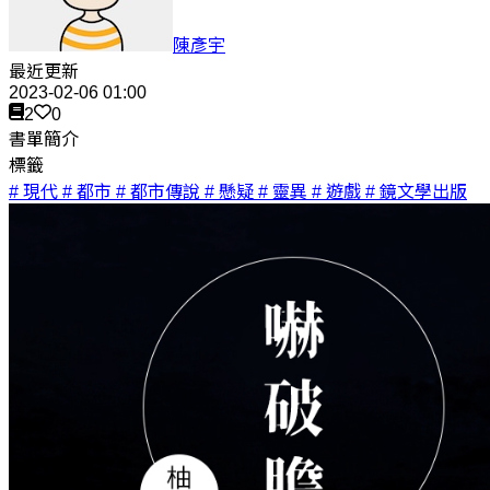
陳彥宇
最近更新
2023-02-06 01:00
2
0
書單簡介
標籤
# 現代
# 都市
# 都市傳說
# 懸疑
# 靈異
# 遊戲
# 鏡文學出版