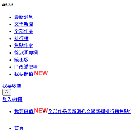
最新消息
文學新聞
全部作品
排行榜
焦點作家
徐淑卿專欄
鏡出版
IP改編授權
我要儲值
我要收費
登入/註冊
我要儲值
全部作品
最新消息
文學新聞
排行榜
焦點
首頁