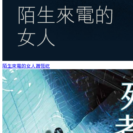
陌生來電的女人
蕭恆屹