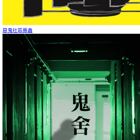
惡鬼社區
振鑫