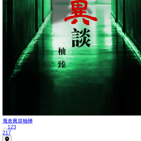
鬼舍異談
柚臻
1
2
3
217