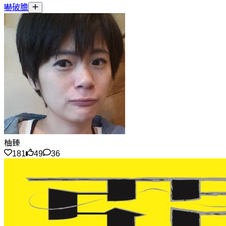
嚇破膽
柚臻
181
49
36