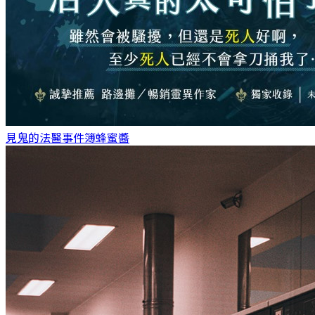
見鬼的法醫事件簿
蜂蜜醬