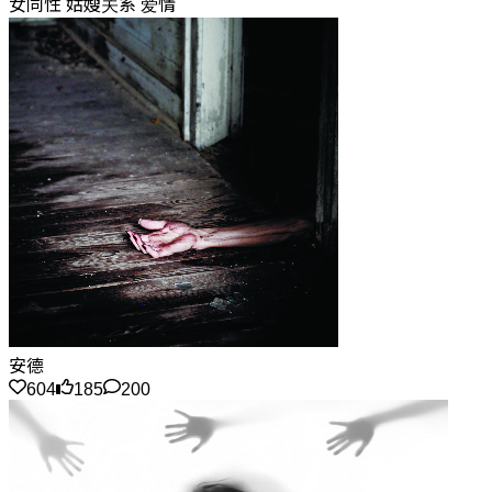
女同性 姑嫂关系 爱情
安德
604
185
200