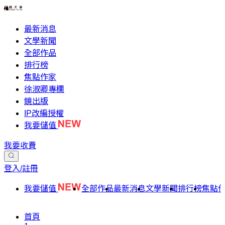
最新消息
文學新聞
全部作品
排行榜
焦點作家
徐淑卿專欄
鏡出版
IP改編授權
我要儲值
我要收費
登入/註冊
我要儲值
全部作品
最新消息
文學新聞
排行榜
焦點
首頁