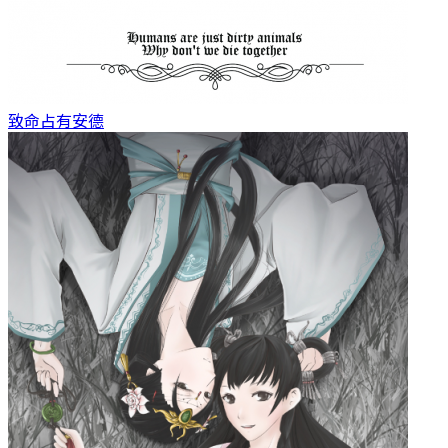
致命占有
安德