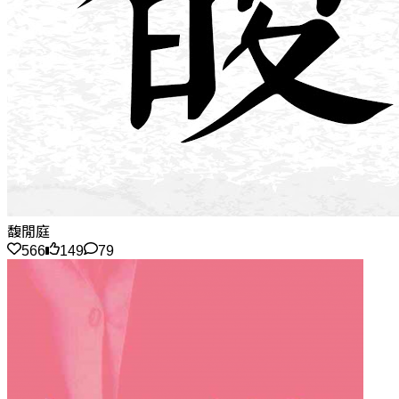
馥閒庭
566
149
79