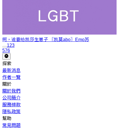
呵，谁要给凯莎生崽子 〖凯莫abo〗
Emo苏
1
2
3
576
探索
最新消息
作者一覽
關於
關於我們
公司簡介
服務條款
隱私政策
幫助
常見問題