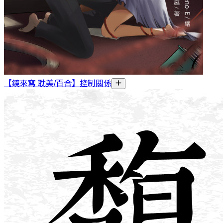
【鏡來寫 耽美/百合】控制關係