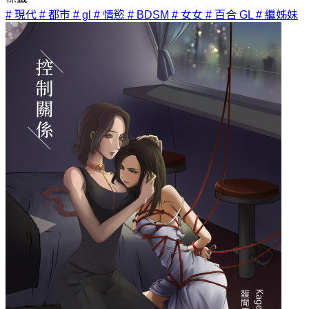
# 現代
# 都市
# gl
# 情慾
# BDSM
# 女女
# 百合 GL
# 繼姊妹