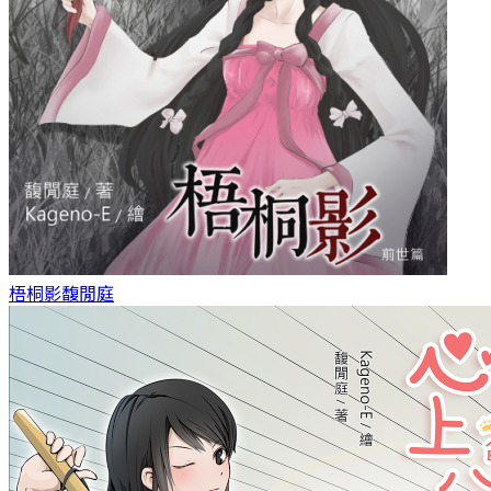
梧桐影
馥閒庭