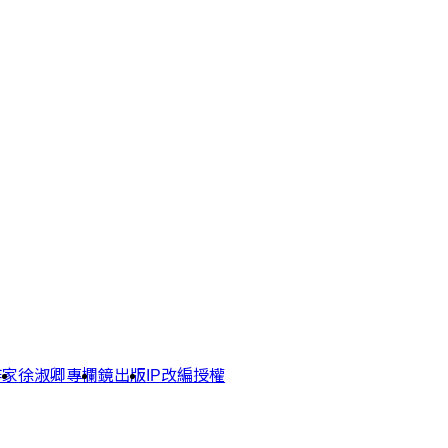
作家
徐淑卿專欄
鏡出版
IP改編授權