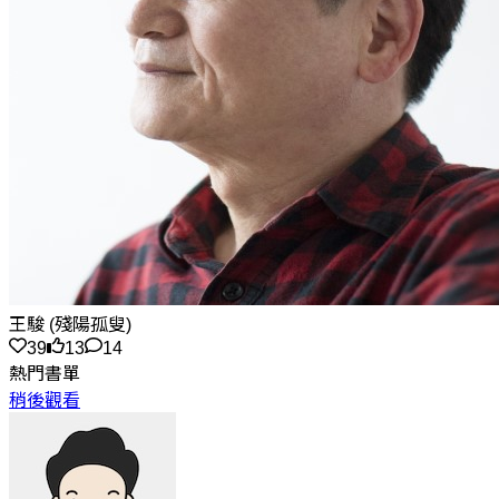
王駿 (殘陽孤叟)
39
13
14
熱門書單
稍後觀看