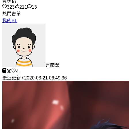
賈彝倫
323
211
13
熱門書單
我的BL
言晴默
38
4
最近更新 / 2020-03-21 06:49:36