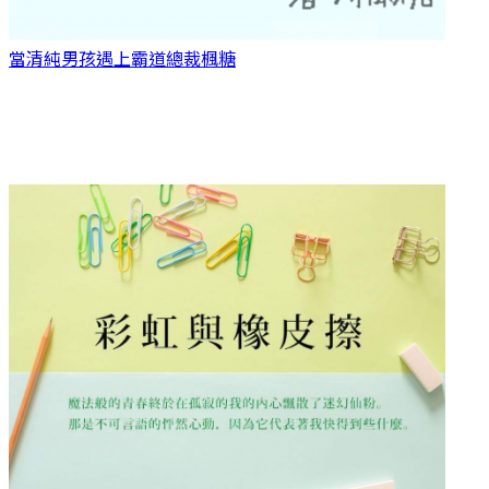
當清純男孩遇上霸道總裁
楓糖