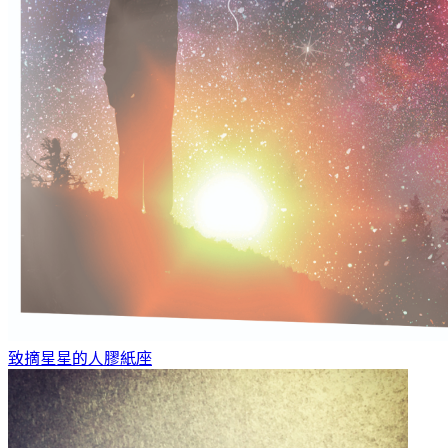
致摘星星的人
膠紙座