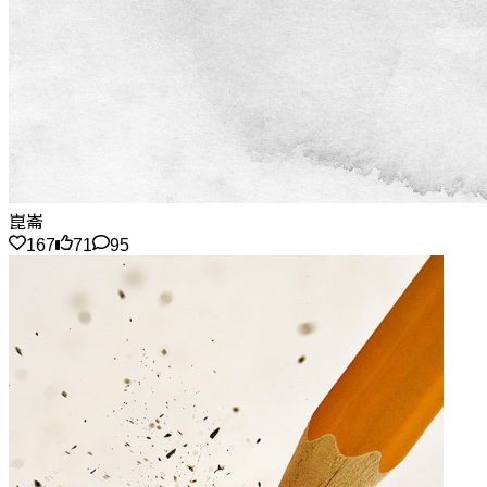
崑崙
167
71
95