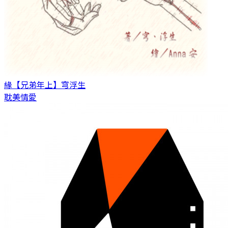
緣【兄弟年上】
穹浮生
耽美情愛