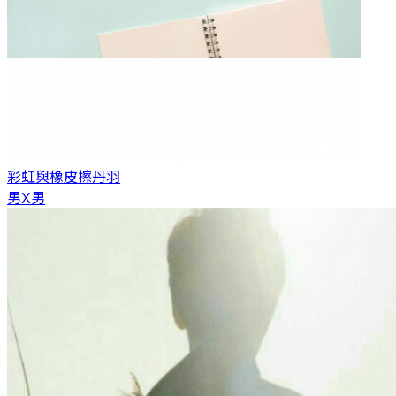
彩虹與橡皮擦
丹羽
男X男