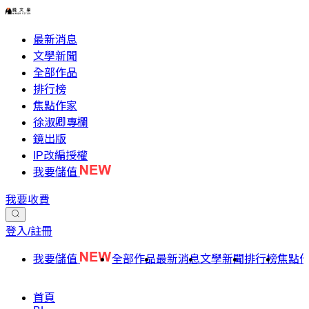
最新消息
文學新聞
全部作品
排行榜
焦點作家
徐淑卿專欄
鏡出版
IP改編授權
我要儲值
我要收費
登入/註冊
我要儲值
全部作品
最新消息
文學新聞
排行榜
焦點
首頁