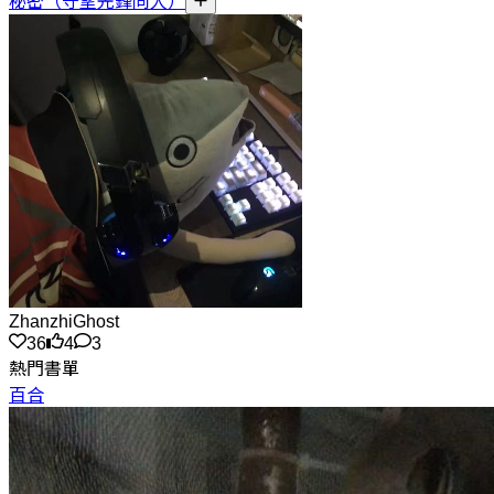
秘密（守望先鋒同人）
ZhanzhiGhost
36
4
3
熱門書單
百合