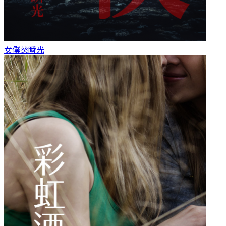
女僕
葵瞬光