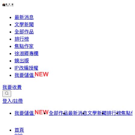
最新消息
文學新聞
全部作品
排行榜
焦點作家
徐淑卿專欄
鏡出版
IP改編授權
我要儲值
我要收費
登入/註冊
我要儲值
全部作品
最新消息
文學新聞
排行榜
焦點
首頁