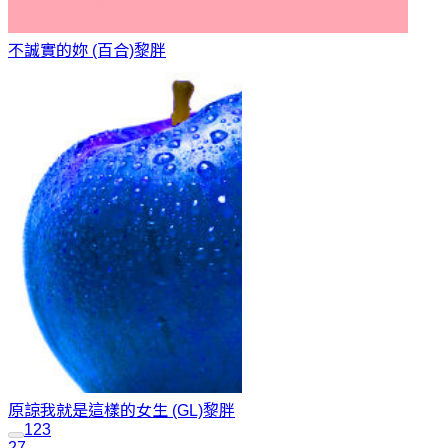
不誠實的妳 (百合)
黎胖
原諒我就是這樣的女生 (GL)
黎胖
1
2
3
27