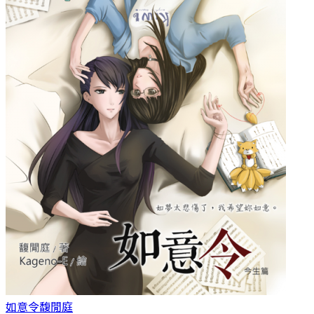
如意令
馥閒庭