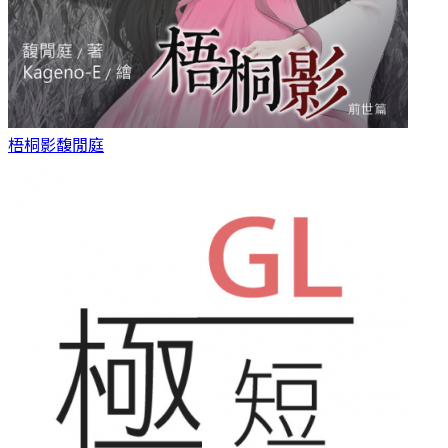
梧桐影
馥閒庭