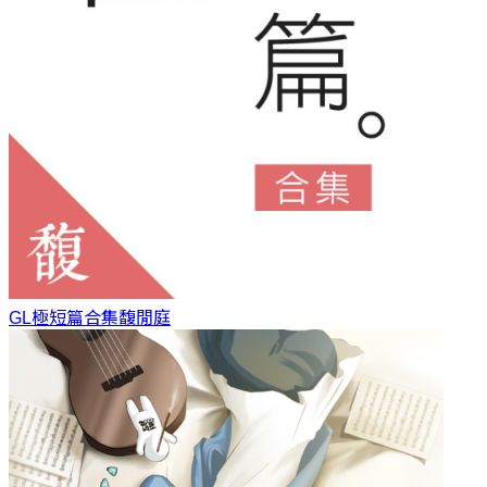
GL極短篇合集
馥閒庭