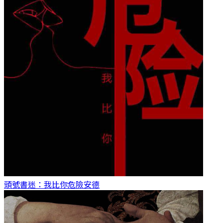
頭號書迷：我比你危險
安德