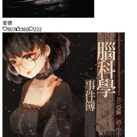
安德
807
360
222