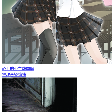
心上的公主
馥閒庭
推理悬疑惊悚