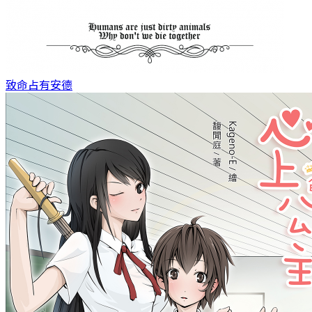
致命占有
安德