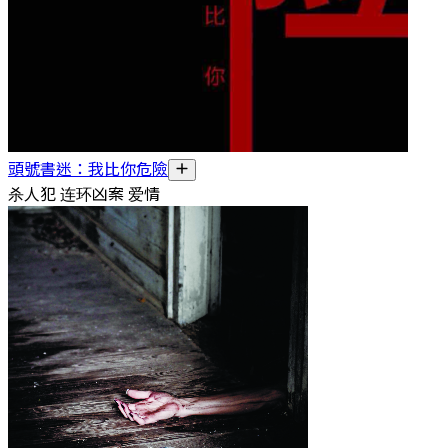
頭號書迷：我比你危險
杀人犯 连环凶案 爱情