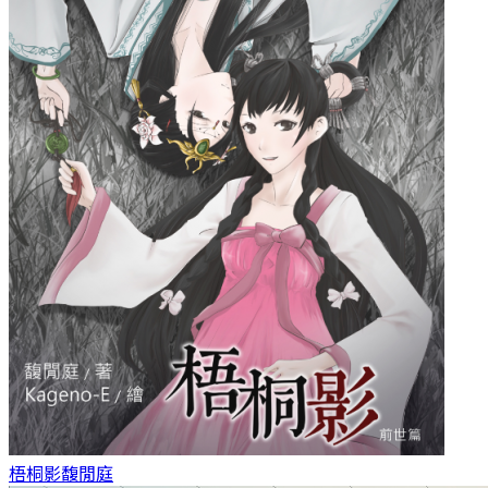
梧桐影
馥閒庭