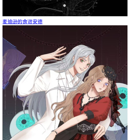
麦迪逊的食谱
安德