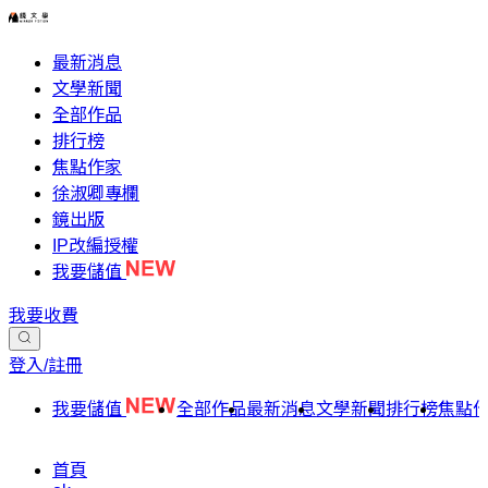
最新消息
文學新聞
全部作品
排行榜
焦點作家
徐淑卿專欄
鏡出版
IP改編授權
我要儲值
我要收費
登入/註冊
我要儲值
全部作品
最新消息
文學新聞
排行榜
焦點
首頁