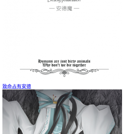
致命占有
安德