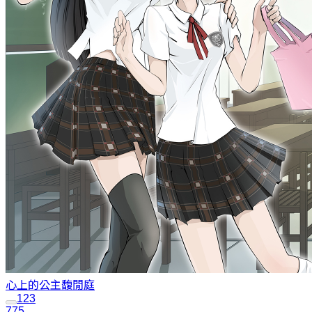
心上的公主
馥閒庭
1
2
3
775