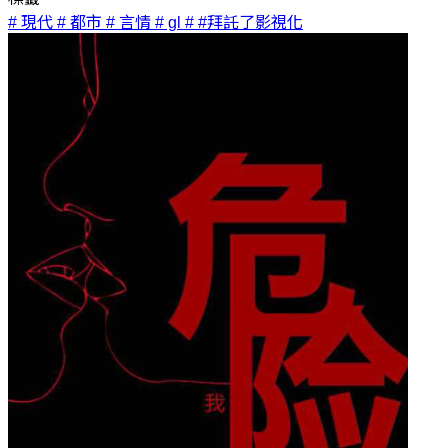
# 現代
# 都市
# 言情
# gl
# #拜託了影視化