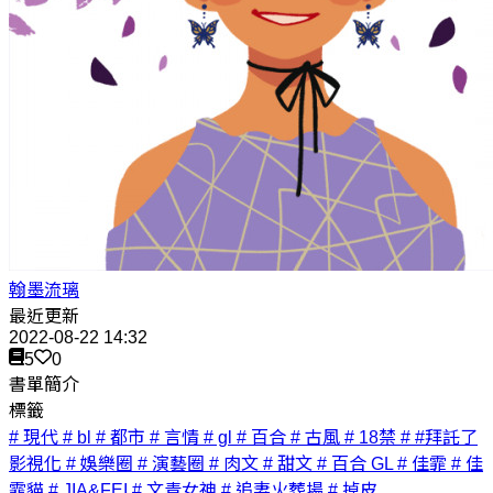
翰墨流璃
最近更新
2022-08-22 14:32
5
0
書單簡介
標籤
# 現代
# bl
# 都市
# 言情
# gl
# 百合
# 古風
# 18禁
# #拜託了
影視化
# 娛樂圈
# 演藝圈
# 肉文
# 甜文
# 百合 GL
# 佳霏
# 佳
霏貓
# JIA&FEI
# 文青女神
# 追妻火葬場
# 掉皮