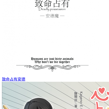
致命占有
安德