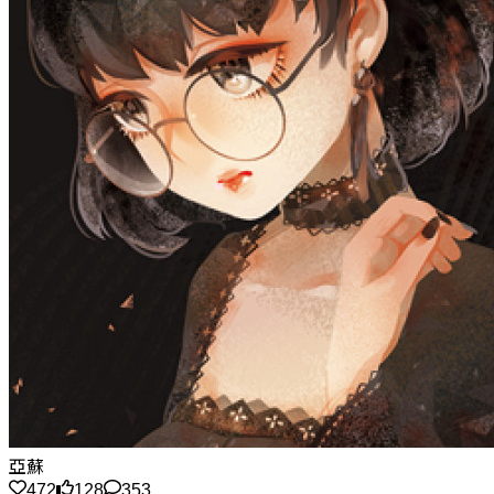
亞蘇
472
128
353