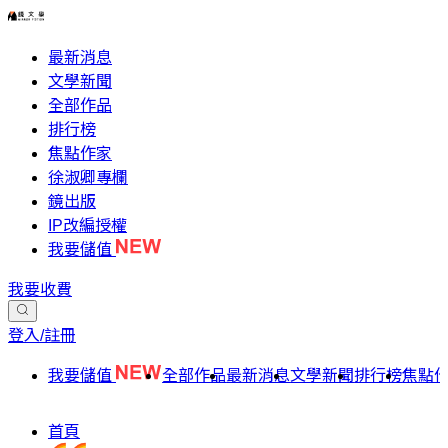
最新消息
文學新聞
全部作品
排行榜
焦點作家
徐淑卿專欄
鏡出版
IP改編授權
我要儲值
我要收費
登入/註冊
我要儲值
全部作品
最新消息
文學新聞
排行榜
焦點
首頁