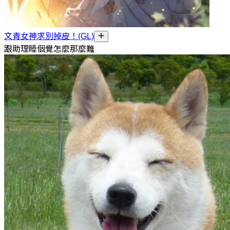
文青女神求別掉皮！(GL)
跟助理睡個覺怎麼那麼難