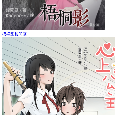
梧桐影
馥閒庭