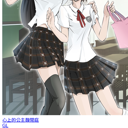
心上的公主
馥閒庭
GL