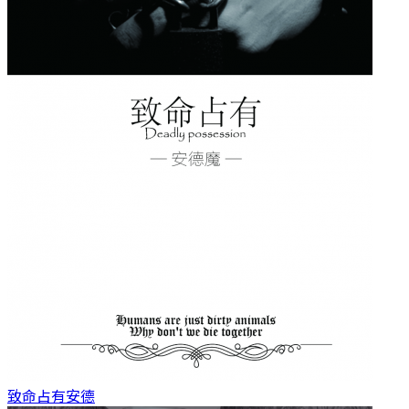
致命占有
安德