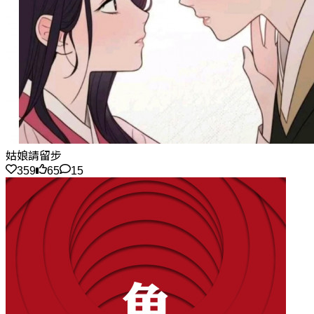
姑娘請留步
359
65
15