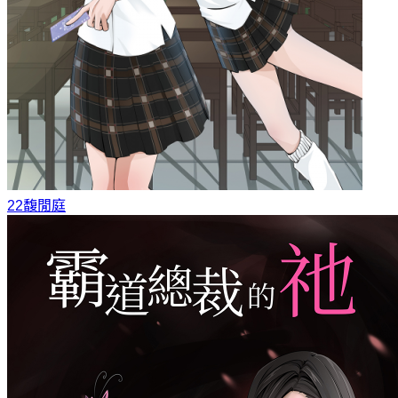
22
馥閒庭