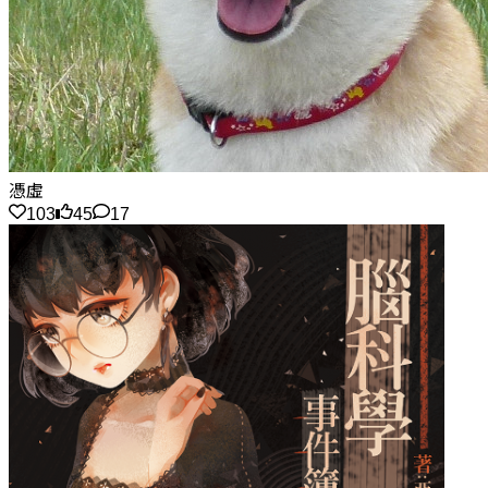
憑虛
103
45
17