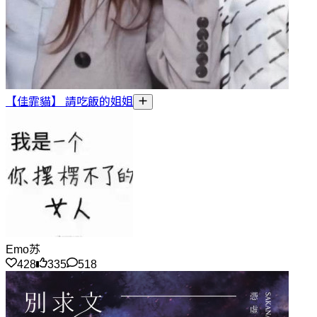
【佳霏貓】 請吃飯的姐姐
Emo苏
428
335
518