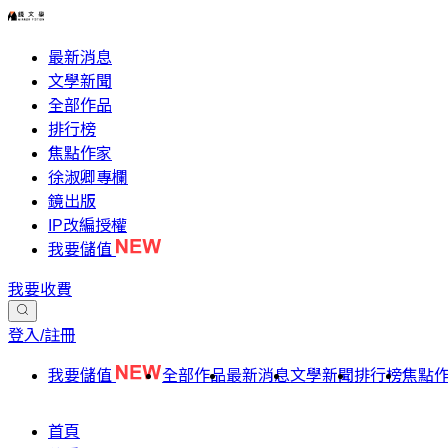
最新消息
文學新聞
全部作品
排行榜
焦點作家
徐淑卿專欄
鏡出版
IP改編授權
我要儲值
我要收費
登入/註冊
我要儲值
全部作品
最新消息
文學新聞
排行榜
焦點
首頁