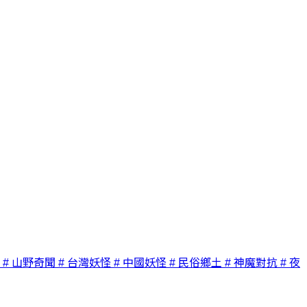
# 山野奇聞
# 台灣妖怪
# 中國妖怪
# 民俗鄉土
# 神魔對抗
# 夜