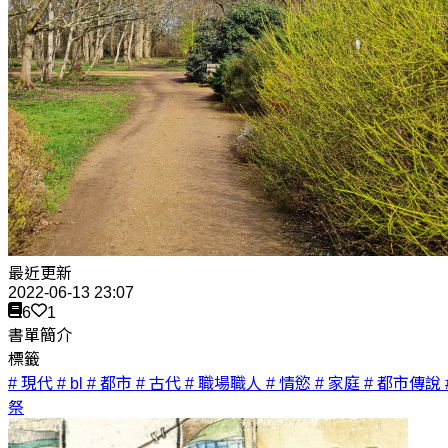
最近更新
2022-06-13 23:07
6
1
書單簡介
標籤
# 現代
# bl
# 都市
# 古代
# 職場職人
# 情慾
# 家庭
# 都市傳說
祭