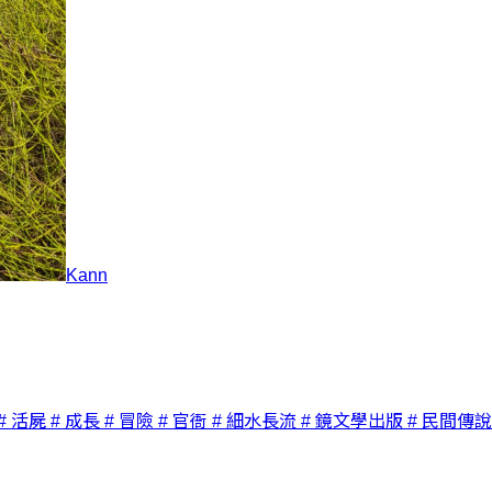
Kann
# 活屍
# 成長
# 冒險
# 官衙
# 細水長流
# 鏡文學出版
# 民間傳說