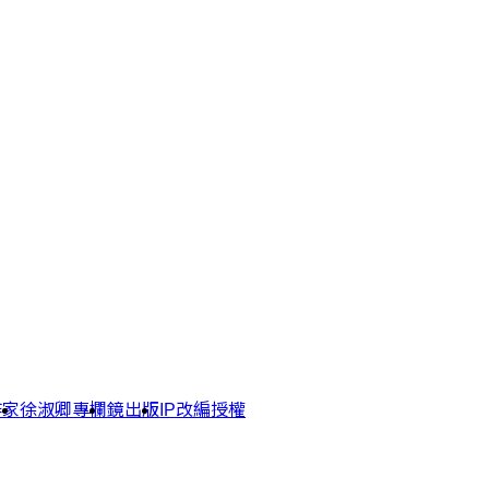
作家
徐淑卿專欄
鏡出版
IP改編授權