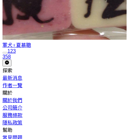
軍犬♀
夏慕聰
1
2
3
358
探索
最新消息
作者一覽
關於
關於我們
公司簡介
服務條款
隱私政策
幫助
常見問題