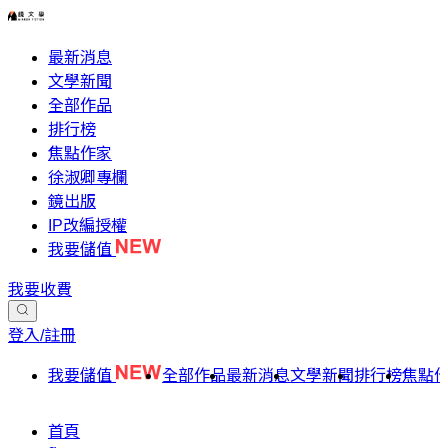
最新消息
文學新聞
全部作品
排行榜
焦點作家
徐淑卿專欄
鏡出版
IP改編授權
我要儲值
我要收費
登入/註冊
我要儲值
全部作品
最新消息
文學新聞
排行榜
焦點
首頁