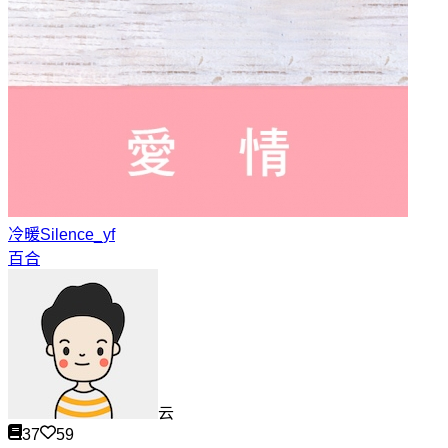
冷暖
Silence_yf
百合
云
37
59