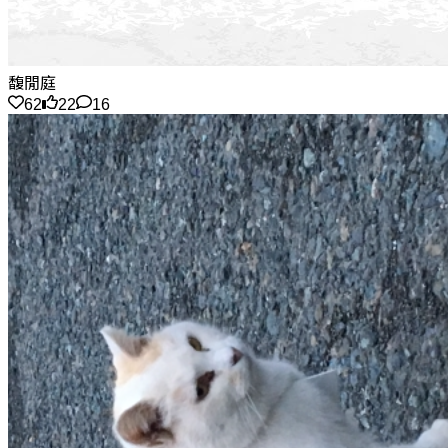
馥閒庭
62
22
16