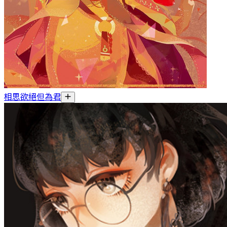
相思欲絕但為君