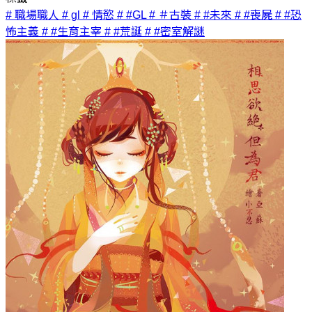
# 職場職人
# gl
# 情慾
# #GL
# ＃古裝
# #未來
# #喪屍
# #恐
怖主義
# #生育主宰
# #荒誕
# #密室解謎