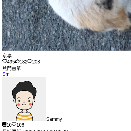
京凛
495
182
208
熱門書單
Sm
Sammy
10
108