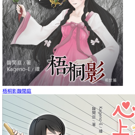
梧桐影
馥閒庭