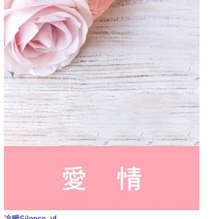
冷暖
Silence_yf