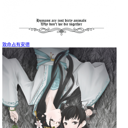
致命占有
安德