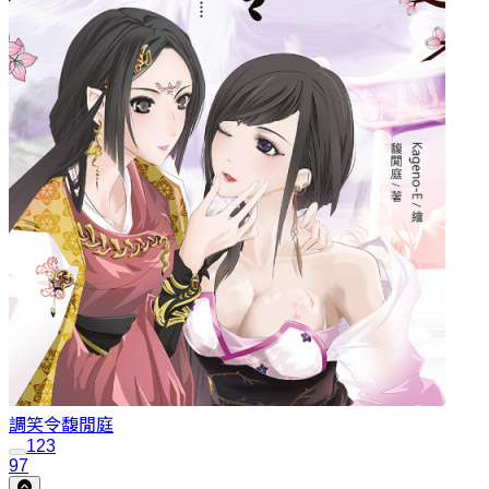
調笑令
馥閒庭
1
2
3
97