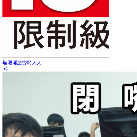
無限淫慾
夯特大大
54