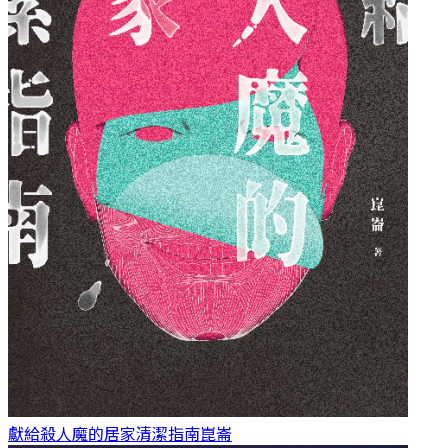
獻給殺人魔的居家清潔指南
崑崙