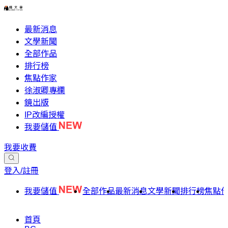
最新消息
文學新聞
全部作品
排行榜
焦點作家
徐淑卿專欄
鏡出版
IP改編授權
我要儲值
我要收費
登入/註冊
我要儲值
全部作品
最新消息
文學新聞
排行榜
焦點
首頁