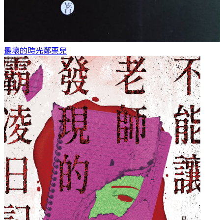
最壞的時光
鄭栗兒