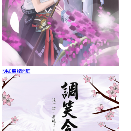
明如翦
馥閒庭