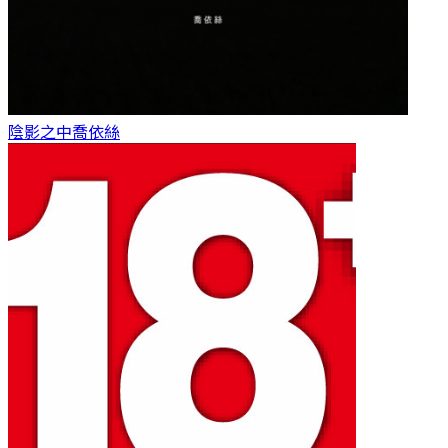
陰影之中
喬依絲