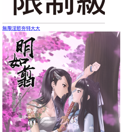
無限淫慾
夯特大大