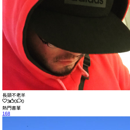
長頸不老羊
3
0
0
熱門書單
168