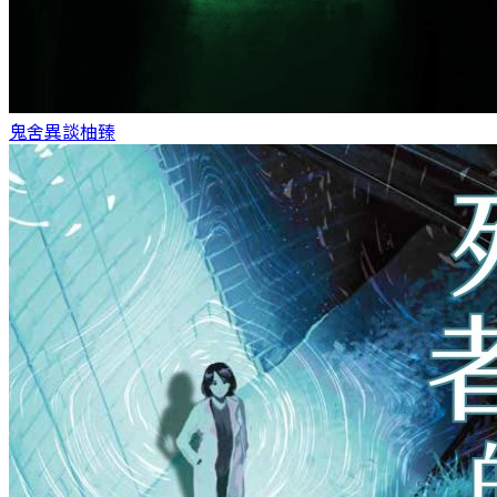
鬼舍異談
柚臻