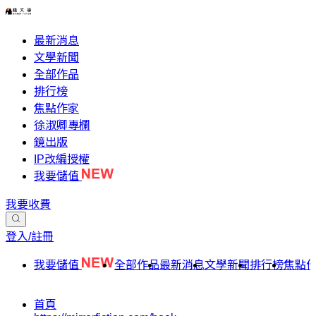
最新消息
文學新聞
全部作品
排行榜
焦點作家
徐淑卿專欄
鏡出版
IP改編授權
我要儲值
我要收費
登入/註冊
我要儲值
全部作品
最新消息
文學新聞
排行榜
焦點
首頁