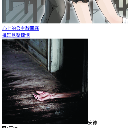
心上的公主
馥閒庭
推理悬疑惊悚
安德