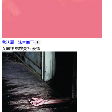
我认罪，法官阁下
女同性 姑嫂关系 爱情