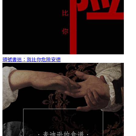
頭號書迷：我比你危險
安德