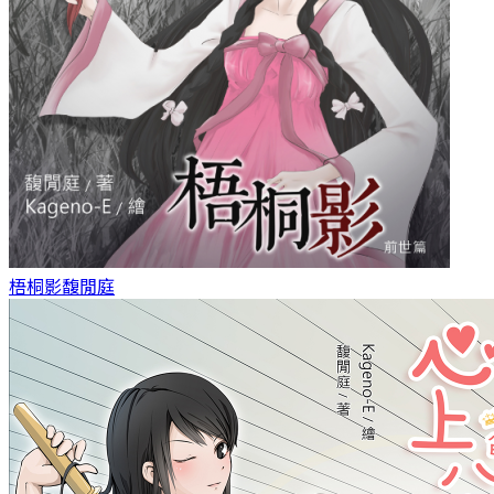
梧桐影
馥閒庭