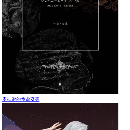
麦迪逊的食谱
安德