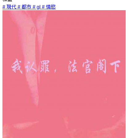
# 現代
# 都市
# gl
# 情慾