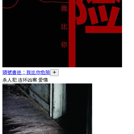
頭號書迷：我比你危險
杀人犯 连环凶案 爱情