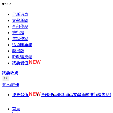
最新消息
文學新聞
全部作品
排行榜
焦點作家
徐淑卿專欄
鏡出版
IP改編授權
我要儲值
我要收費
登入/註冊
我要儲值
全部作品
最新消息
文學新聞
排行榜
焦點
首頁