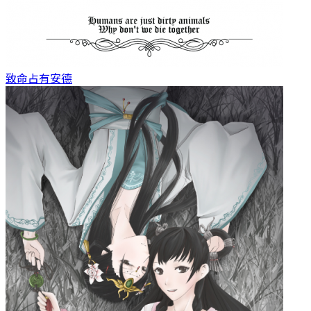
致命占有
安德