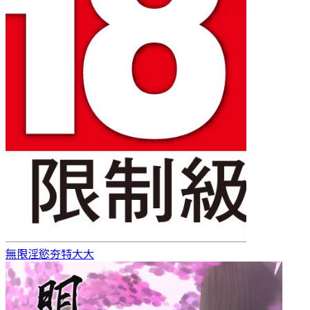
無限淫慾
夯特大大