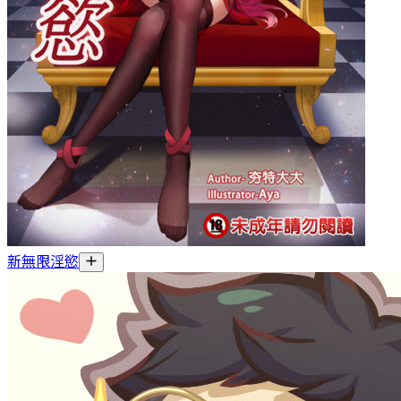
新無限淫慾