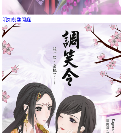
明如翦
馥閒庭