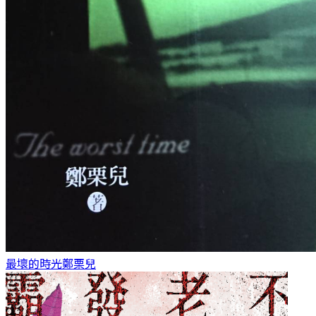
最壞的時光
鄭栗兒