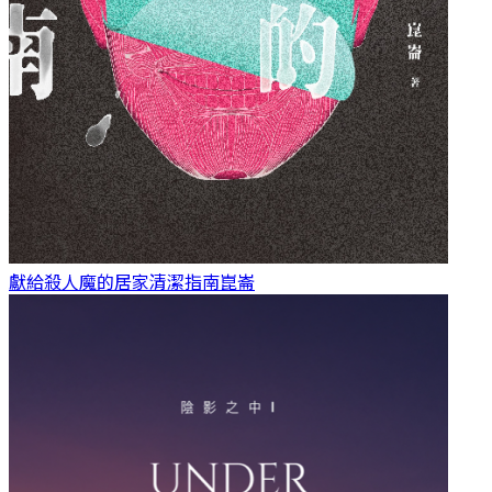
獻給殺人魔的居家清潔指南
崑崙