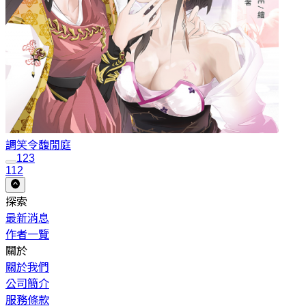
調笑令
馥閒庭
1
2
3
112
探索
最新消息
作者一覽
關於
關於我們
公司簡介
服務條款