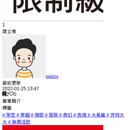
1
建立者
pppzx
最近更新
2022-01-25 13:47
2
0
書單簡介
標籤
# 架空
# 穿越
# 情慾
# 冒險
# 奇幻
# 色情
# 大長篇
# 夯特大
大
# 無限淫慾