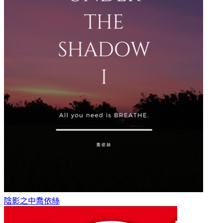
陰影之中
喬依絲