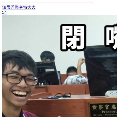
無限淫慾
夯特大大
54