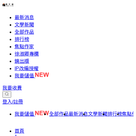
最新消息
文學新聞
全部作品
排行榜
焦點作家
徐淑卿專欄
鏡出版
IP改編授權
我要儲值
我要收費
登入/註冊
我要儲值
全部作品
最新消息
文學新聞
排行榜
焦點
首頁