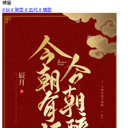
標籤
# bl
# 架空
# 古代
# 情慾