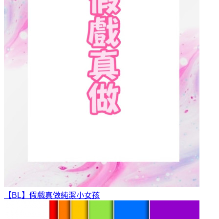
【BL】假戲真做
純潔小女孩