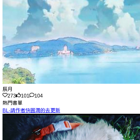
辰月
273
101
104
熱門書單
BL-請作者快圓潤的去更新