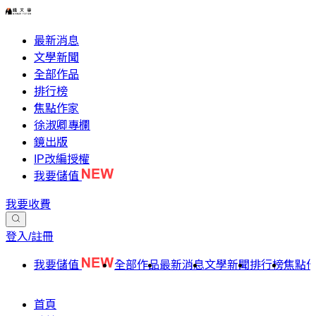
最新消息
文學新聞
全部作品
排行榜
焦點作家
徐淑卿專欄
鏡出版
IP改編授權
我要儲值
我要收費
登入/註冊
我要儲值
全部作品
最新消息
文學新聞
排行榜
焦點
首頁