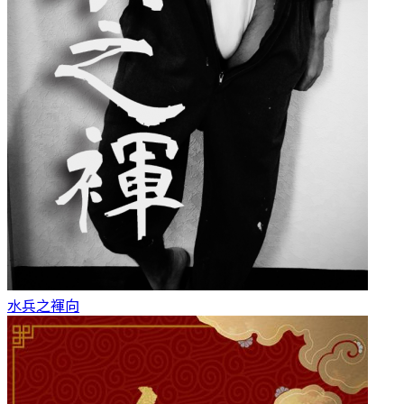
水兵之褌
向