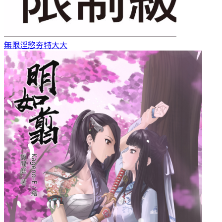
無限淫慾
夯特大大