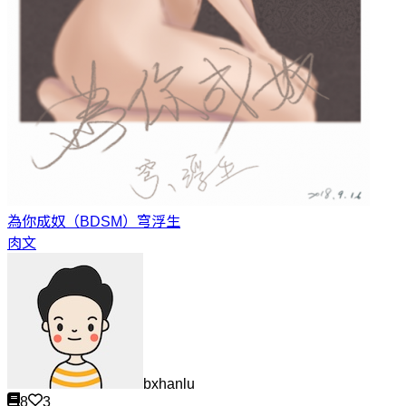
為你成奴（BDSM）
穹浮生
肉文
bxhanlu
8
3