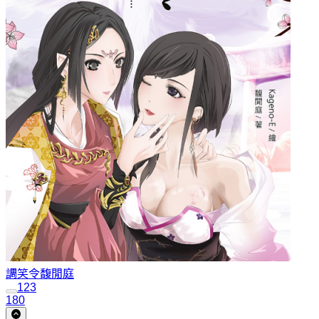
調笑令
馥閒庭
1
2
3
180