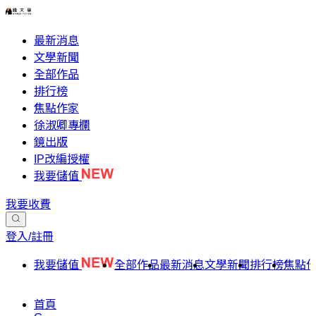
最新消息
文學新聞
全部作品
排行榜
焦點作家
徐淑卿專欄
鏡出版
IP改編授權
我要儲值
我要收費
登入/註冊
我要儲值
全部作品
最新消息
文學新聞
排行榜
焦點
首頁