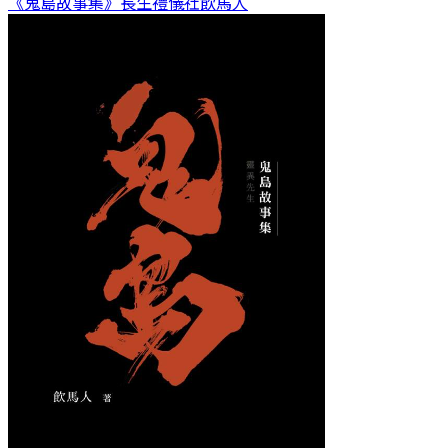
《鬼島故事集》長生禮儀社
飲馬人