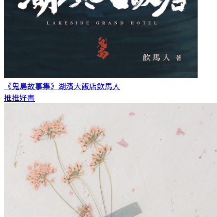
《鬼島故事集》湖濱大飯店
飲馬人
推推好書