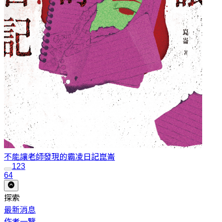
不能讓老師發現的霸凌日記
崑崙
1
2
3
64
探索
最新消息
作者一覽