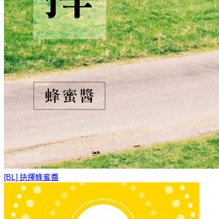
[BL] 抉擇
蜂蜜醬