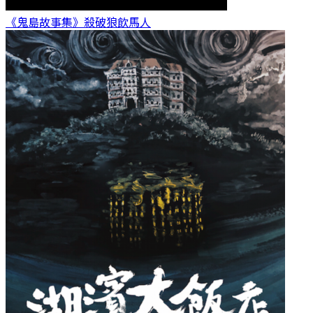
《鬼島故事集》殺破狼
飲馬人