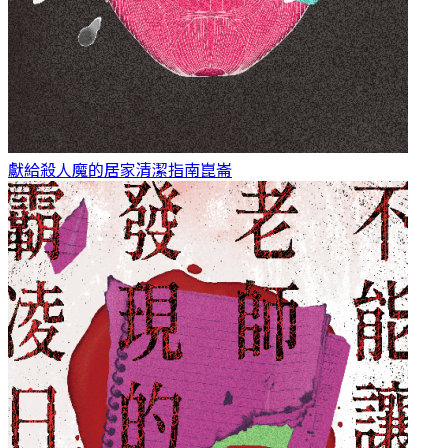
獻給殺人魔的居家清潔指南
崑崙