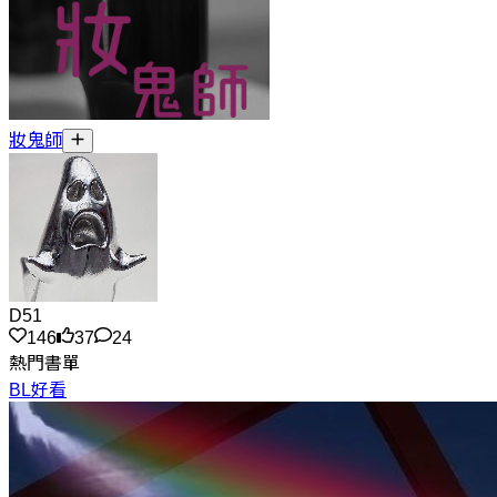
妝鬼師
D51
146
37
24
熱門書單
BL好看