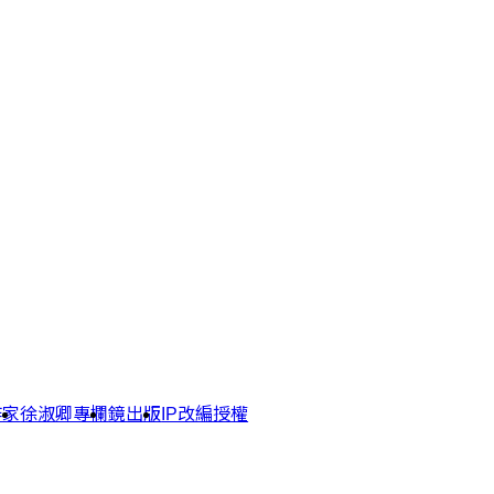
作家
徐淑卿專欄
鏡出版
IP改編授權