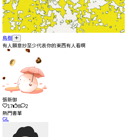
鳥樹
有人願意抄至少代表你的東西有人看啊
張新御
17
8
2
熱門書單
GL