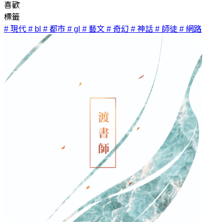
喜歡
標籤
# 現代
# bl
# 都市
# gl
# 藝文
# 奇幻
# 神話
# 師徒
# 網路