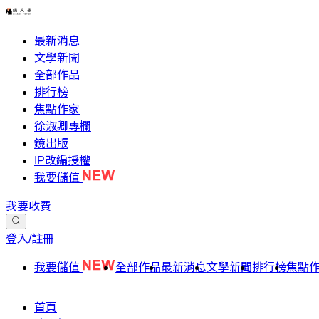
最新消息
文學新聞
全部作品
排行榜
焦點作家
徐淑卿專欄
鏡出版
IP改編授權
我要儲值
我要收費
登入/註冊
我要儲值
全部作品
最新消息
文學新聞
排行榜
焦點
首頁