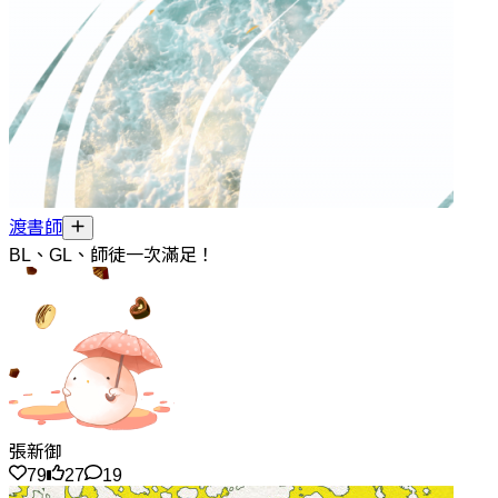
渡書師
BL、GL、師徒一次滿足！
張新御
79
27
19