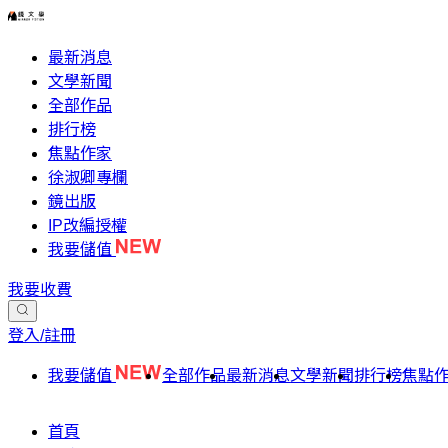
最新消息
文學新聞
全部作品
排行榜
焦點作家
徐淑卿專欄
鏡出版
IP改編授權
我要儲值
我要收費
登入/註冊
我要儲值
全部作品
最新消息
文學新聞
排行榜
焦點
首頁