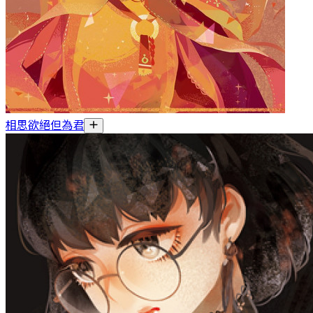
相思欲絕但為君