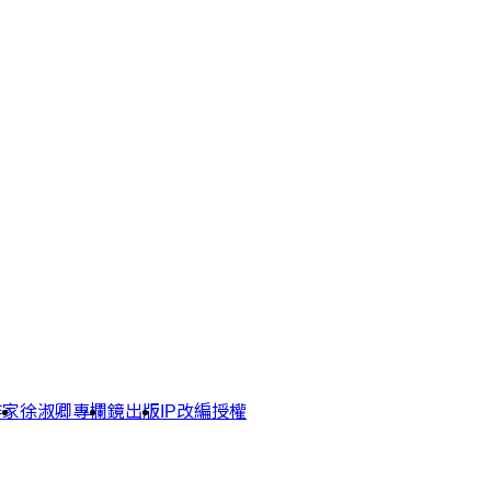
作家
徐淑卿專欄
鏡出版
IP改編授權