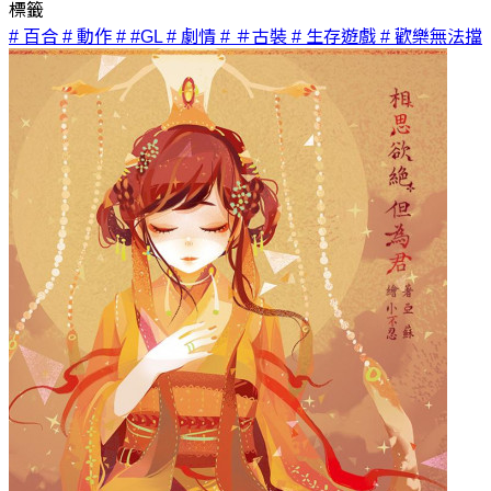
標籤
# 百合
# 動作
# #GL
# 劇情
# ＃古裝
# 生存遊戲
# 歡樂無法擋