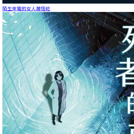
陌生來電的女人
蕭恆屹