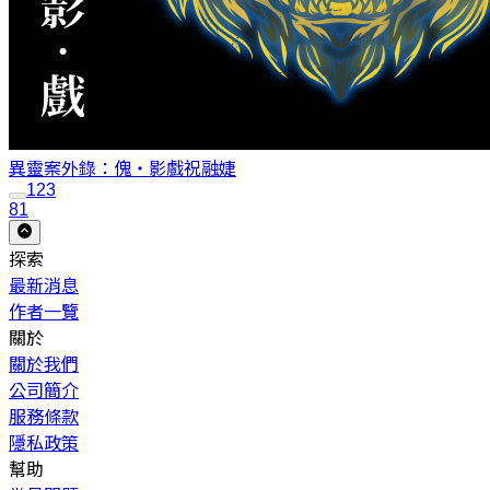
異靈案外錄：傀‧影戲
祝融婕
1
2
3
81
探索
最新消息
作者一覽
關於
關於我們
公司簡介
服務條款
隱私政策
幫助