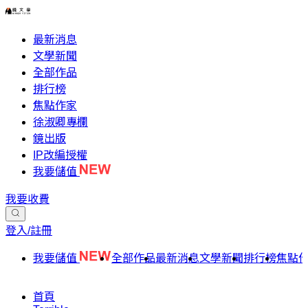
最新消息
文學新聞
全部作品
排行榜
焦點作家
徐淑卿專欄
鏡出版
IP改編授權
我要儲值
我要收費
登入/註冊
我要儲值
全部作品
最新消息
文學新聞
排行榜
焦點
首頁