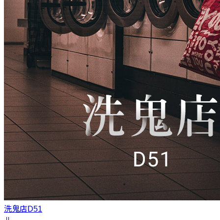
洗鬼店
D51