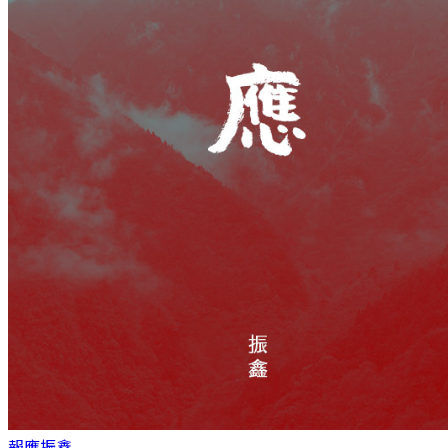
報應
振鑫