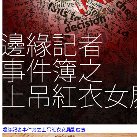
邊緣記者事件簿之上吊紅衣女屍
劉虛壹