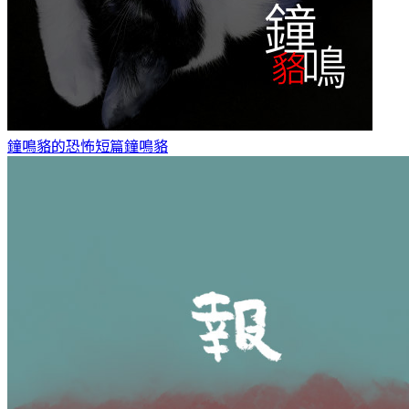
鐘鳴貉的恐怖短篇
鐘鳴貉