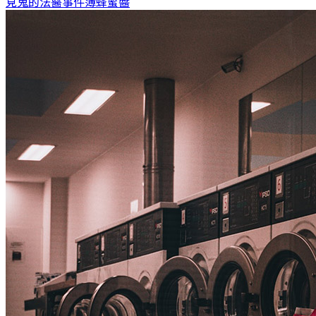
見鬼的法醫事件簿
蜂蜜醬