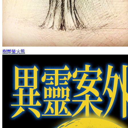
樹葬
螢火熊