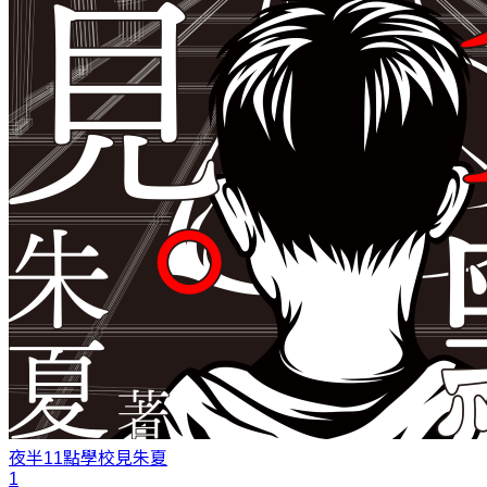
夜半11點學校見
朱夏
1