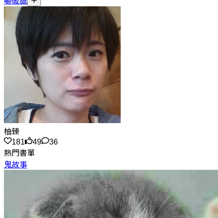
嚇破膽
柚臻
181
49
36
熱門書單
鬼故事