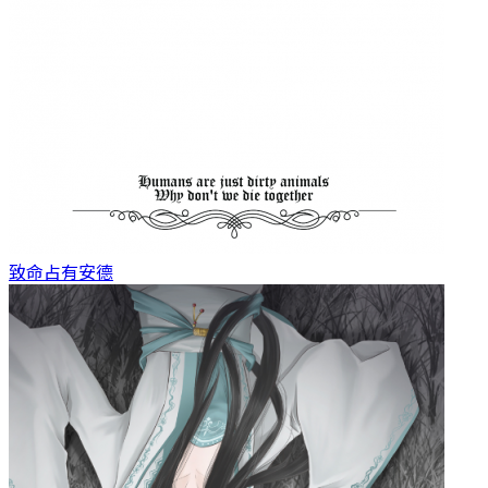
致命占有
安德