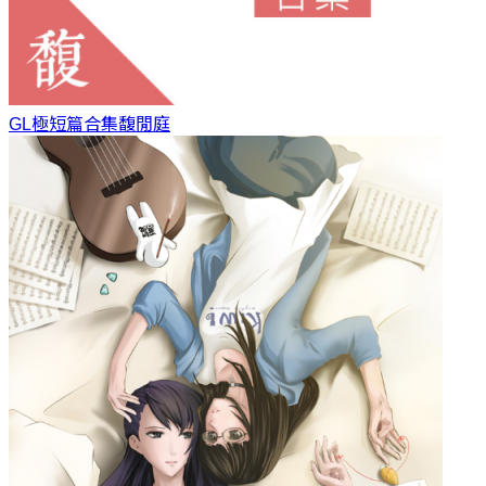
GL極短篇合集
馥閒庭