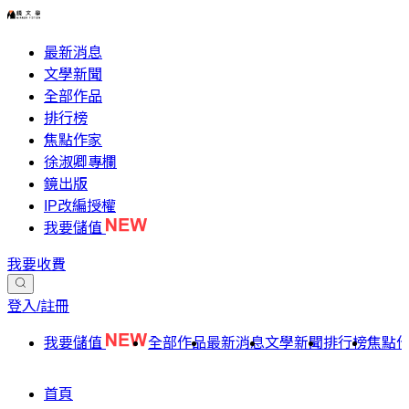
最新消息
文學新聞
全部作品
排行榜
焦點作家
徐淑卿專欄
鏡出版
IP改編授權
我要儲值
我要收費
登入/註冊
我要儲值
全部作品
最新消息
文學新聞
排行榜
焦點
首頁