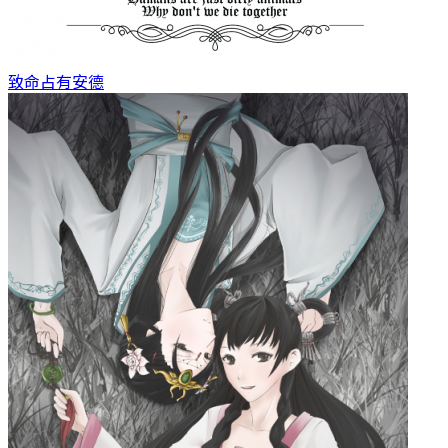
致命占有
安德