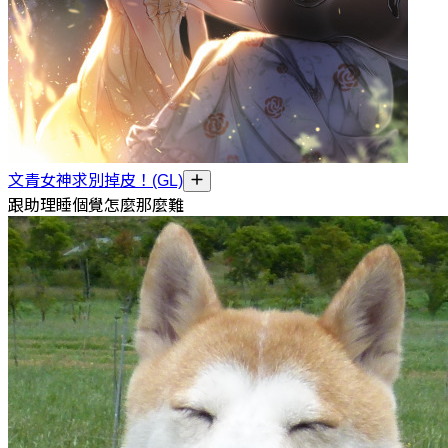
文青女神求別掉皮！(GL)
跟助理睡個覺怎麼那麼難