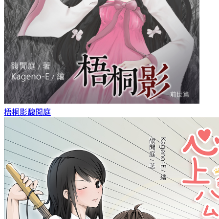
梧桐影
馥閒庭