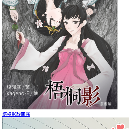
梧桐影
馥閒庭