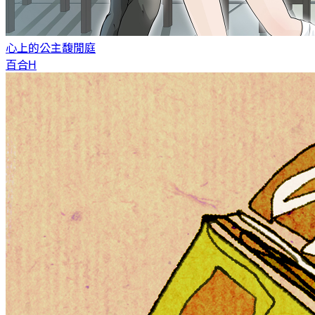
心上的公主
馥閒庭
百合H