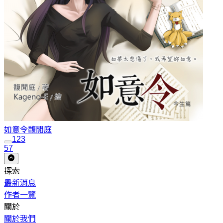
如意令
馥閒庭
1
2
3
57
探索
最新消息
作者一覽
關於
關於我們