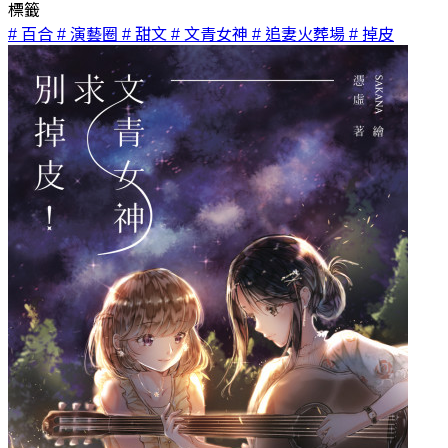
標籤
# 百合
# 演藝圈
# 甜文
# 文青女神
# 追妻火葬場
# 掉皮