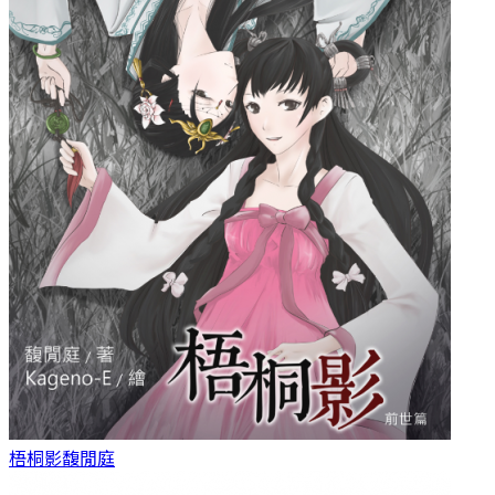
梧桐影
馥閒庭