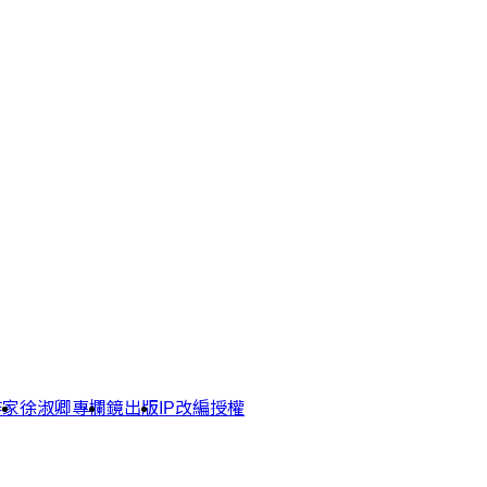
作家
徐淑卿專欄
鏡出版
IP改編授權