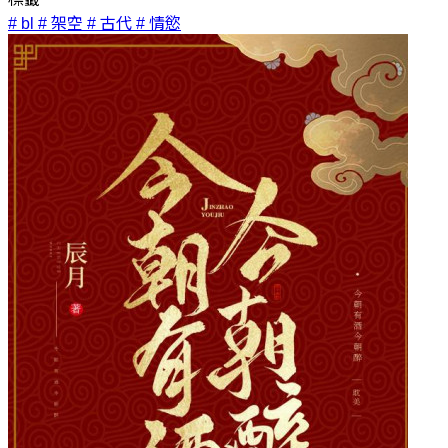
# bl
# 架空
# 古代
# 情慾