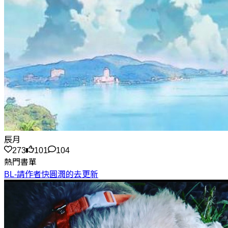
辰月
273
101
104
熱門書單
BL-請作者快圓潤的去更新