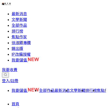
最新消息
文學新聞
全部作品
排行榜
焦點作家
徐淑卿專欄
鏡出版
IP改編授權
我要儲值
我要收費
登入/註冊
我要儲值
全部作品
最新消息
文學新聞
排行榜
焦點
首頁