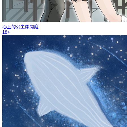
心上的公主
馥閒庭
18+