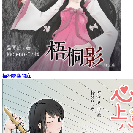
梧桐影
馥閒庭