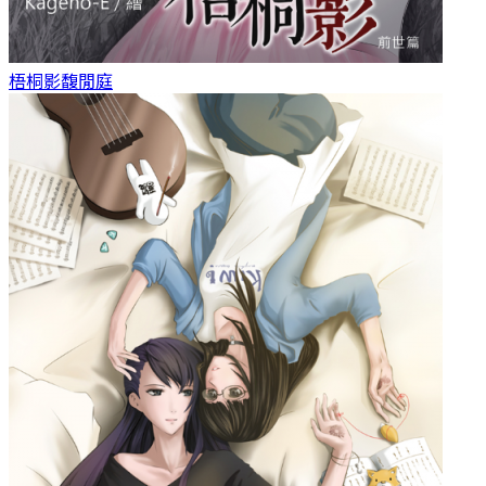
梧桐影
馥閒庭