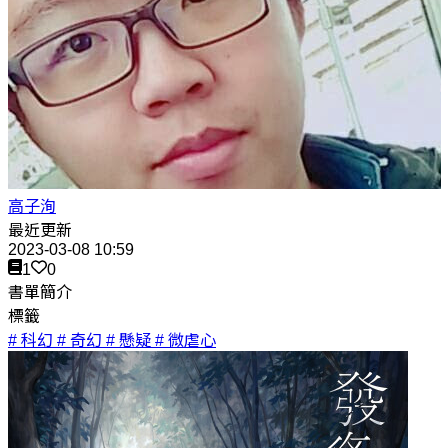
高子洵
最近更新
2023-03-08 10:59
1
0
書單簡介
標籤
# 科幻
# 奇幻
# 懸疑
# 微虐心