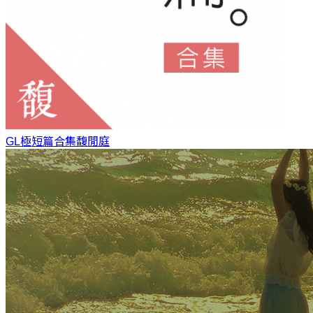
GL極短篇合集
馥閒庭