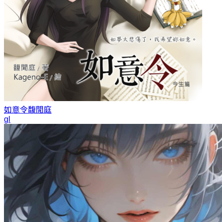
如意令
馥閒庭
gl