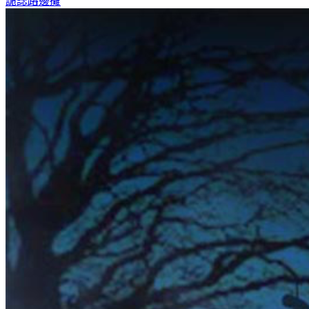
詭誌
路邊攤