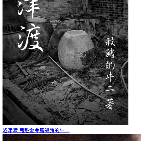
洛津渡-鬼魁金令篇
殺豬的牛二