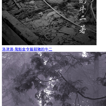
洛津渡-鬼魁金令篇
殺豬的牛二