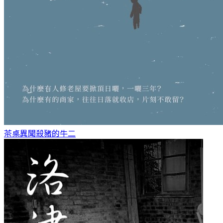
茶桌異聞
殺豬的牛二