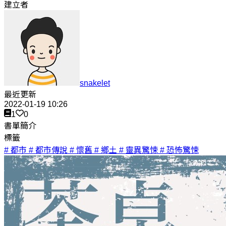
建立者
snakelet
最近更新
2022-01-19 10:26
1
0
書單簡介
標籤
# 都市
# 都市傳說
# 懷舊
# 鄉土
# 靈異驚悚
# 恐怖驚悚