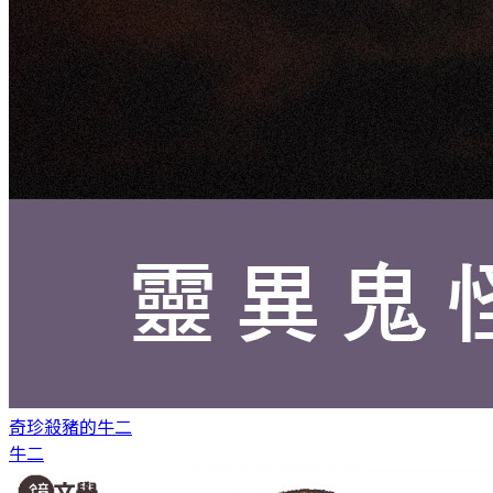
奇珍
殺豬的牛二
牛二