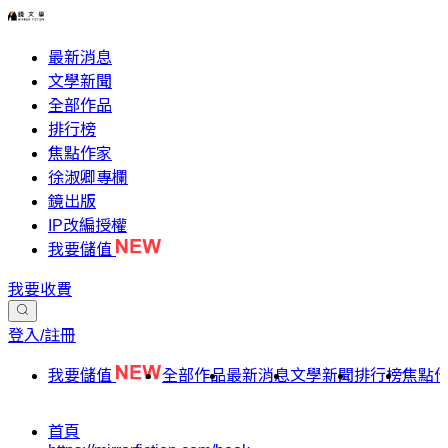
最新消息
文學新聞
全部作品
排行榜
焦點作家
徐淑卿專欄
鏡出版
IP改編授權
我要儲值
我要收費
登入/註冊
我要儲值
全部作品
最新消息
文學新聞
排行榜
焦點
首頁