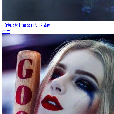
【陰陽經】奪命迎新
喃喃匠
牛二