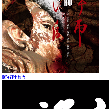
誕降師
李穆梅