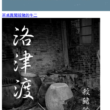
茶桌異聞
殺豬的牛二