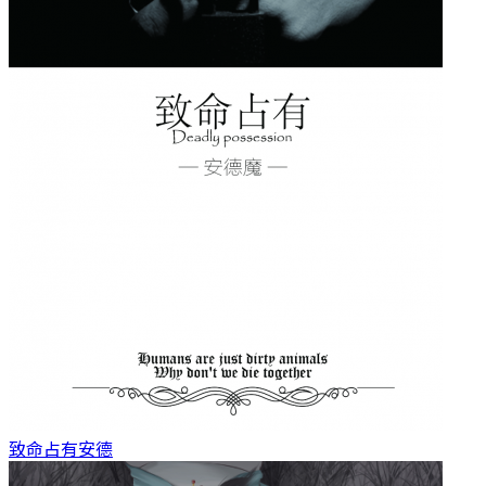
致命占有
安德