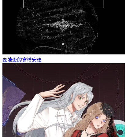
麦迪逊的食谱
安德