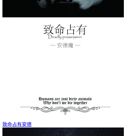
致命占有
安德