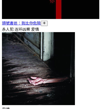
頭號書迷：我比你危險
杀人犯 连环凶案 爱情