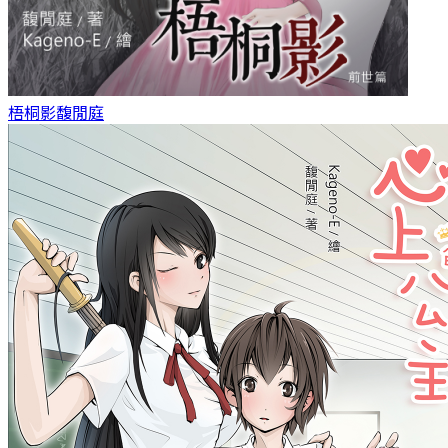
梧桐影
馥閒庭