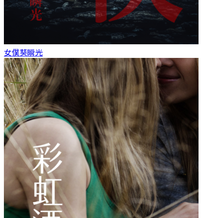
女僕
葵瞬光