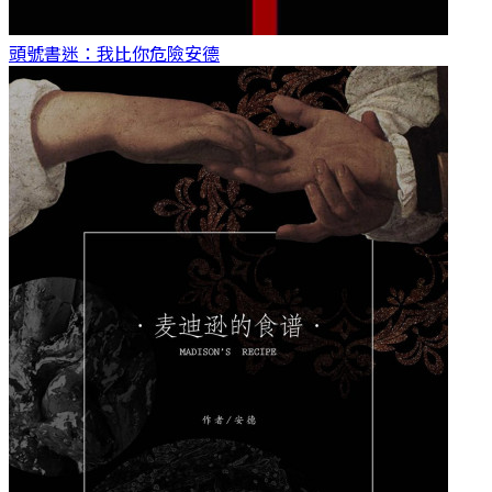
頭號書迷：我比你危險
安德