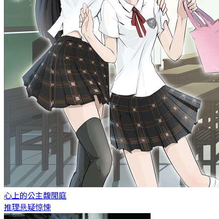
心上的公主
馥閒庭
推理悬疑惊悚