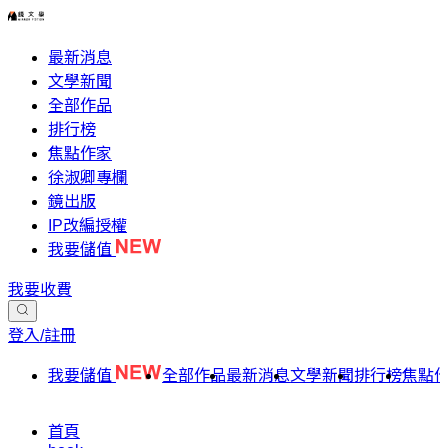
最新消息
文學新聞
全部作品
排行榜
焦點作家
徐淑卿專欄
鏡出版
IP改編授權
我要儲值
我要收費
登入/註冊
我要儲值
全部作品
最新消息
文學新聞
排行榜
焦點
首頁