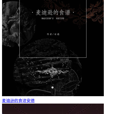
麦迪逊的食谱
安德