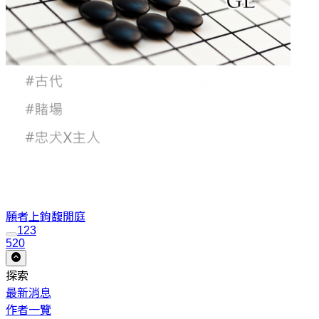
願者上鉤
馥閒庭
1
2
3
520
探索
最新消息
作者一覽