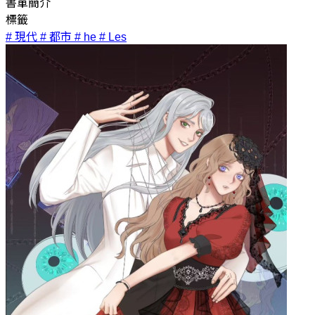
書單簡介
標籤
# 現代
# 都市
# he
# Les