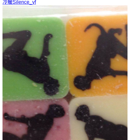
冷暖
Silence_yf