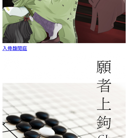
入骨
馥閒庭