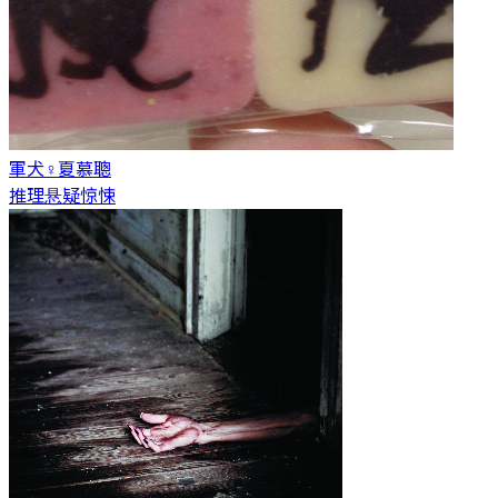
軍犬♀
夏慕聰
推理悬疑惊悚