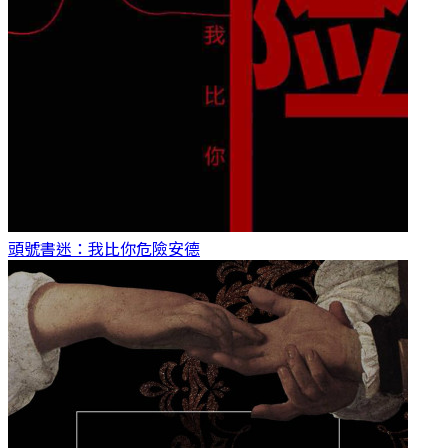
頭號書迷：我比你危險
安德