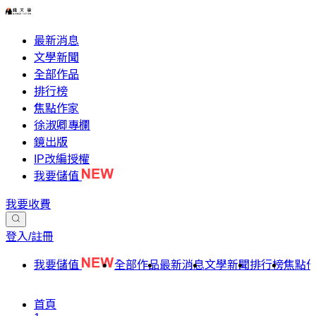
最新消息
文學新聞
全部作品
排行榜
焦點作家
徐淑卿專欄
鏡出版
IP改編授權
我要儲值
我要收費
登入/註冊
我要儲值
全部作品
最新消息
文學新聞
排行榜
焦點
首頁